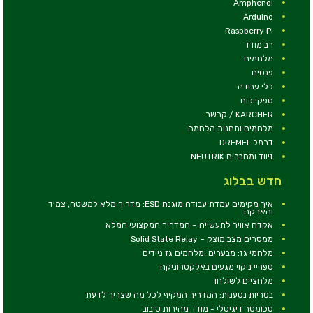
Amphenol
Arduino
Raspberry Pi
רב מודד
מלחמים
פנסים
כלי עבודה
ספקי כוח
KARCHER / קרשר
מלחמים ותחנות הלחמה
דרמל DREMEL
זיווד ומחברים NEUTRIK
חדש בבלוג
איך מקימים עמדת עבודה מוגנת ESD: מדריך מלא למשטח, צמיד
והארקה
אקדח אוויר לתעשייה – המדריך המקצועי המלא
ממסרים מצב מוצק – Solid State Relay
מלחמי גז: מבערים ומלחמים גז ניידים
ספריי ניקוי מגעים באלקטרוניקה
מלחציים לשולחן
בטריות נטענות: המדריך המקיף לכל מה שצריך לדעת
טכומטר דיגיטלי - מודד מהירות סיבוב