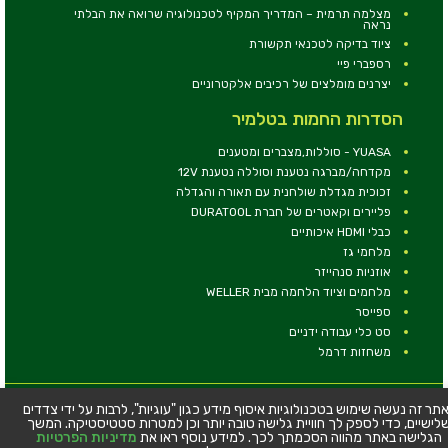
מצלמה תרמית – המדריך המקיף לטכנולוגיה שרואה את הבלתי
נראה
ציוד בדיקה לטכנאי תקשורת
רספברי פיי
יצרנים מומלצים של רכיבים אלקטרוניים
הסדרות החמות בטלמיר
YUASA - סוללות,מצברים ומטענים
מקדחה/מברגה נטענת וסוללה נטענת 12V
זכוכית מגדלת שולחנית עם תאורה והגדלה
פליירים וקאטרים של חברת DURATOOL
כבלי HDMI איכותיים
מלחמי גז
אוזניות סנהייזר
מלחמים וציוד הלחמה מבית WELLER
ספייסר
סט כלי עבודה ידניים
משחזות דרמל
© כל הזכויות שמורות - טלמיר אלקטרוניקה בע''מ
תר זה נעשה שימוש בטכנולוגיות איסוף מידע כגון "עוגיות", לרבות על ידי צדדים
לישיים, כדי לספק לך חוויית גלישה טובה יותר וכן למטרות סטטיסטיקה. המשך
כתובת: דרך העצמאות 63, חיפה
הגלישה באתר מהווה הסכמתך לכך. למידע נוסף ראו את
מדיניות הפרטיות
טלפון:
04-8534564