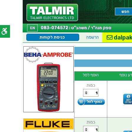
ספק מנה"ר / משהב"ט : 083-074572
EN
dalpak
הרשמה
כניסת לקוחות
ע נוסף
הוסף לסל
כמות
כמות