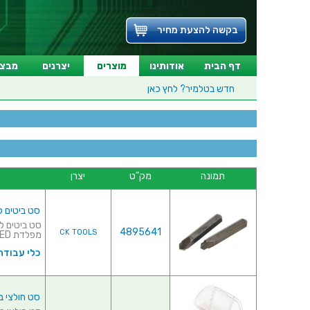
בקשה להצעת מחיר
דף הבית
אודותינו
מוצרים
יצרנים
מבצע
חדש בטלמיר?
לחץ כאן
תמונה
מק"ט
יצרן
סט ביטים להסרת ברג
4895641
CK TOOLS
מפלדת HIGH SPEED מוקשחת&...
כלי עבודה 
סט חולצי ברגים מקצועי