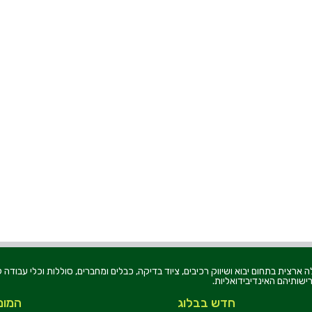
רוניקה בע"מ, הוקמה בשנת 1979, הינה מובילה ארצית בתחום יבוא ושיווק רכיבים, ציוד בדיקה, כבלים ומחברים, סוללו
ישותיהם האינדיבידואליות.
חדש בבלוג
המומ