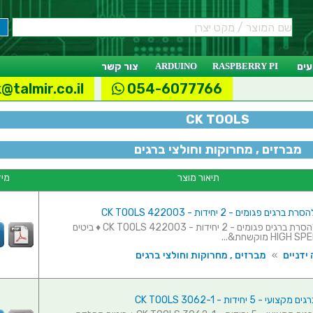
ים
RASPBERRY PI
ARDUINO
צור קשר
@talmir.co.il
054-6077766
CK TOOLS
מברזים , מחרוקות וחולצי ברגים
תיאור מוצר
מיד
ים פגומים - 2 יחידות - CK TOOLS 422003
סט ביטים להסרת ברגים פגומים - 2 יחידות - CK TOOLS 422003 ♦ ביטים
ידניים
»
מברזים , מחרוקות וחולצי ברגים
 - 5 יחידות - CK TOOLS 3062-1