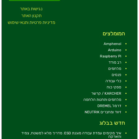
נגישות באתר
תקנון האתר
מדיניות פרטיות ותנאי שימוש
המומלצים
Amphenol
Arduino
Raspberry Pi
רב מודד
מלחמים
פנסים
כלי עבודה
ספקי כוח
KARCHER / קרשר
מלחמים ותחנות הלחמה
דרמל DREMEL
זיווד ומחברים NEUTRIK
חדש בבלוג
איך מקימים עמדת עבודה מוגנת ESD: מדריך מלא למשטח, צמיד
והארקה