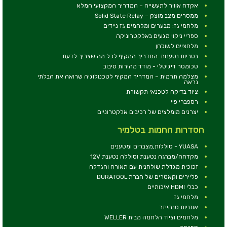
אקדח אוויר לתעשייה – המדריך המקצועי המלא
ממסרים מצב מוצק – Solid State Relay
מלחמי גז: מבערים ומלחמים גז ניידים
ספריי ניקוי מגעים באלקטרוניקה
מלחציים לשולחן
בטריות נטענות: המדריך המקיף לכל מה שצריך לדעת
טכומטר דיגיטלי - מודד מהירות סיבוב
מצלמה תרמית – המדריך המקיף לטכנולוגיה שרואה את הבלתי
נראה
ציוד בדיקה לטכנאי תקשורת
רספברי פיי
יצרנים מומלצים של רכיבים אלקטרוניים
הסדרות החמות בטלמיר
YUASA - סוללות,מצברים ומטענים
מקדחה/מברגה נטענת וסוללה נטענת 12V
זכוכית מגדלת שולחנית עם תאורה והגדלה
פליירים וקאטרים של חברת DURATOOL
כבלי HDMI איכותיים
מלחמי גז
אוזניות סנהייזר
מלחמים וציוד הלחמה מבית WELLER