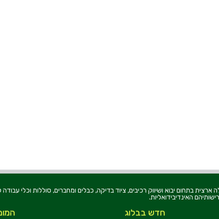
רוניקה בע"מ, הוקמה בשנת 1979, הינה מובילה ארצית בתחום יבוא ושיווק רכיבים, ציוד בדיקה, כבלים ומחברים, סוללו
ישותיהם האינדיבידואליות.
חדש בבלוג
המומ