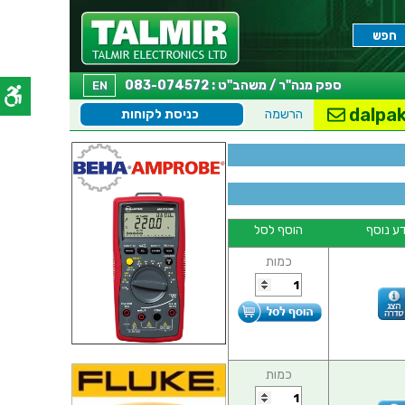
ספק מנה"ר / משהב"ט : 083-074572
EN
dalpak
הרשמה
כניסת לקוחות
ע נוסף
הוסף לסל
כמות
כמות