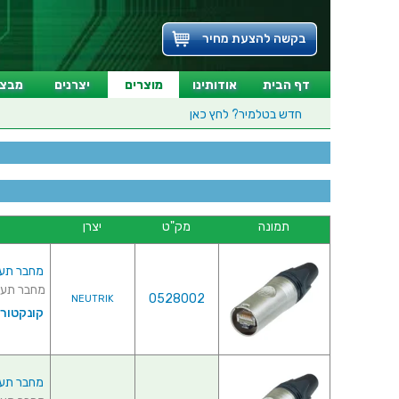
בקשה להצעת מחיר
דף הבית
אודותינו
מוצרים
יצרנים
מבצע
חדש בטלמיר?
לחץ כאן
תמונה
מק"ט
יצרן
מחבר תעשייתי RJ45 - זכר ללחיצה לכ
מחבר תעשייתי RJ45 - זכר ללחיצה לכבל -
0528002
NEUTRIK
קונקטורי
מחבר תעשייתי RJ45 - זכר ללחיצה ל