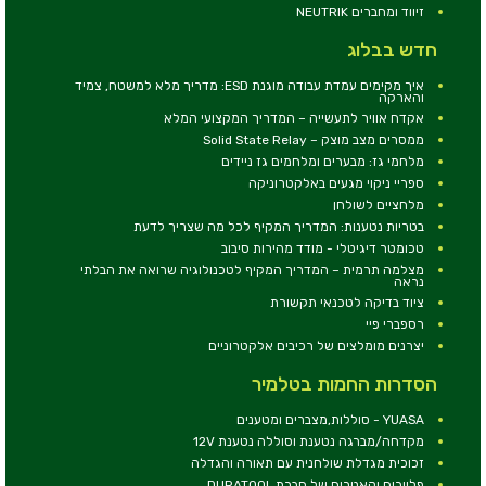
זיווד ומחברים NEUTRIK
חדש בבלוג
איך מקימים עמדת עבודה מוגנת ESD: מדריך מלא למשטח, צמיד
והארקה
אקדח אוויר לתעשייה – המדריך המקצועי המלא
ממסרים מצב מוצק – Solid State Relay
מלחמי גז: מבערים ומלחמים גז ניידים
ספריי ניקוי מגעים באלקטרוניקה
מלחציים לשולחן
בטריות נטענות: המדריך המקיף לכל מה שצריך לדעת
טכומטר דיגיטלי - מודד מהירות סיבוב
מצלמה תרמית – המדריך המקיף לטכנולוגיה שרואה את הבלתי
נראה
ציוד בדיקה לטכנאי תקשורת
רספברי פיי
יצרנים מומלצים של רכיבים אלקטרוניים
הסדרות החמות בטלמיר
YUASA - סוללות,מצברים ומטענים
מקדחה/מברגה נטענת וסוללה נטענת 12V
זכוכית מגדלת שולחנית עם תאורה והגדלה
פליירים וקאטרים של חברת DURATOOL