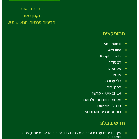
נגישות באתר
תקנון האתר
מדיניות פרטיות ותנאי שימוש
המומלצים
Amphenol
Arduino
Raspberry Pi
רב מודד
מלחמים
פנסים
כלי עבודה
ספקי כוח
KARCHER / קרשר
מלחמים ותחנות הלחמה
דרמל DREMEL
זיווד ומחברים NEUTRIK
חדש בבלוג
איך מקימים עמדת עבודה מוגנת ESD: מדריך מלא למשטח, צמיד
והארקה