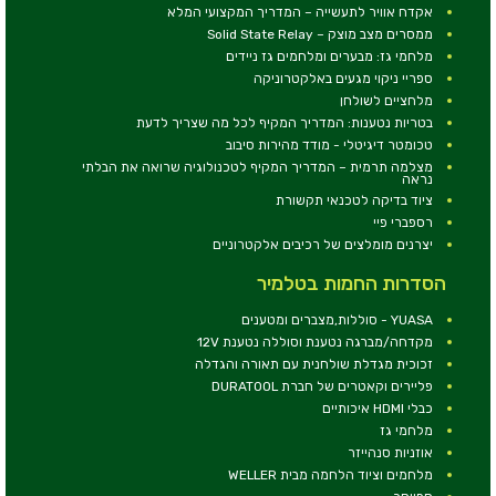
אקדח אוויר לתעשייה – המדריך המקצועי המלא
ממסרים מצב מוצק – Solid State Relay
מלחמי גז: מבערים ומלחמים גז ניידים
ספריי ניקוי מגעים באלקטרוניקה
מלחציים לשולחן
בטריות נטענות: המדריך המקיף לכל מה שצריך לדעת
טכומטר דיגיטלי - מודד מהירות סיבוב
מצלמה תרמית – המדריך המקיף לטכנולוגיה שרואה את הבלתי
נראה
ציוד בדיקה לטכנאי תקשורת
רספברי פיי
יצרנים מומלצים של רכיבים אלקטרוניים
הסדרות החמות בטלמיר
YUASA - סוללות,מצברים ומטענים
מקדחה/מברגה נטענת וסוללה נטענת 12V
זכוכית מגדלת שולחנית עם תאורה והגדלה
פליירים וקאטרים של חברת DURATOOL
כבלי HDMI איכותיים
מלחמי גז
אוזניות סנהייזר
מלחמים וציוד הלחמה מבית WELLER