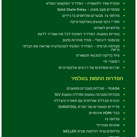
אקדח אוויר לתעשייה – המדריך המקצועי המלא
ממסרים מצב מוצק – Solid State Relay
מלחמי גז: מבערים ומלחמים גז ניידים
ספריי ניקוי מגעים באלקטרוניקה
מלחציים לשולחן
בטריות נטענות: המדריך המקיף לכל מה שצריך לדעת
טכומטר דיגיטלי - מודד מהירות סיבוב
מצלמה תרמית – המדריך המקיף לטכנולוגיה שרואה את הבלתי
נראה
ציוד בדיקה לטכנאי תקשורת
רספברי פיי
יצרנים מומלצים של רכיבים אלקטרוניים
הסדרות החמות בטלמיר
YUASA - סוללות,מצברים ומטענים
מקדחה/מברגה נטענת וסוללה נטענת 12V
זכוכית מגדלת שולחנית עם תאורה והגדלה
פליירים וקאטרים של חברת DURATOOL
כבלי HDMI איכותיים
מלחמי גז
אוזניות סנהייזר
מלחמים וציוד הלחמה מבית WELLER