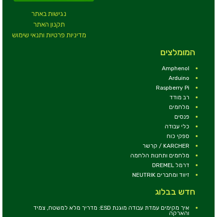
נגישות באתר
תקנון האתר
מדיניות פרטיות ותנאי שימוש
המומלצים
Amphenol
Arduino
Raspberry Pi
רב מודד
מלחמים
פנסים
כלי עבודה
ספקי כוח
KARCHER / קרשר
מלחמים ותחנות הלחמה
דרמל DREMEL
זיווד ומחברים NEUTRIK
חדש בבלוג
איך מקימים עמדת עבודה מוגנת ESD: מדריך מלא למשטח, צמיד
והארקה