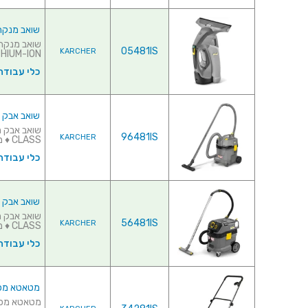
שואב מנקה חלונות נטען
05481IS
KARCHER
LITHIUM-ION נטענת♦ רוחב 
כלי עבודה
שואב אבק תעשייתי 
96481IS
KARCHER
CLASS ♦ מנוע עוצמתי בהספק של 1350 וו...
כלי עבודה
שואב אבק תעשייתי -
56481IS
KARCHER
CLASS ♦ מנוע עוצמתי בהספק של...
כלי עבודה
מטאטא מכני - 650 SWEEPER