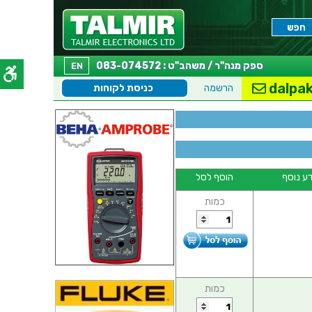
ספק מנה"ר / משהב"ט : 083-074572
EN
dalpak
הרשמה
כניסת לקוחות
ע נוסף
הוסף לסל
כמות
כמות