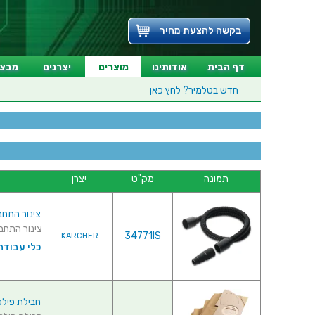
בקשה להצעת מחיר
דף הבית
אודותינו
מוצרים
יצרנים
מבצע
חדש בטלמיר?
לחץ כאן
תמונה
מק"ט
יצרן
צינור התחברות ל
צינור התחברות לכ
34771IS
KARCHER
כלי עבודה
חבילת פילטרים לש