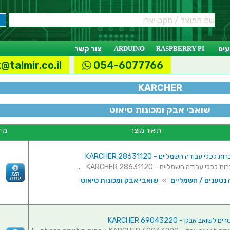
ים
RASPBERRY PI
ARDUINO
צור קשר
@talmir.co.il
054-6077766
KARCHER
שואבי אבק ומכונות טיאוט
תיאור מוצר
מיד
כלי עבודה חשמליים - KARCHER 28631120
לי עבודה חשמליים - KARCHER 28631120 ...
 נטענים / חשמליים
»
שואבי אבק ומכונות טיאוט
ואב אבק - KARCHER 69043220