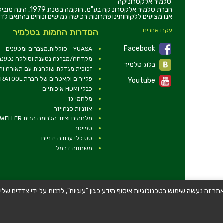
טלמיר אלקטרוניקה
חברת טלמיר אלקט
אנו מציעים ללקוחותינו פתרונות רכישה גמישים ונוחים בהתאם לדר
עקבו אחרינו
הסדרות החמות בטלמיר
Facebook
YUASA - סוללות,מצברים ומטענים
מקדחה/מברגה נטענת וסוללה נטענת 2V
בלוג טלמיר
זכוכית מגדלת שולחנית עם תאורה ו
פליירים וקאטרים של חברת DURATOOL
Youtube
כבלי HDMI איכותיים
מלחמי גז
אוזניות סנהייזר
מלחמים וציוד הלחמה מבית WELLER
ספייסר
סט כלי עבודה ידניים
משחזות דרמל
תר זה נעשה שימוש בטכנולוגיות איסוף מידע כגון "עוגיות", לרבות על ידי צדדים 
© כל הזכויות שמורות - טלמיר אלקטרוניקה בע''מ