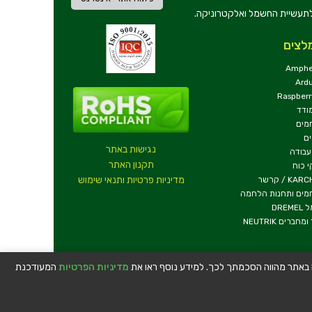
ת וכלי עבודה לתעשיית החשמל ואלקטרוניקה.
לצים
Amphe
Ard
Raspberr
ודד
מים
ם
נגישות באתר
עבודה
תקנון האתר
 כוח
מדיניות פרטיות ותנאי שימוש
KA / קרשר
מים ותחנות הלחמה
DREM
ומחברים NEUTRIK
שה באתר מהווה הסכמתך לכך. למידע נוסף ראו את
מדיניות הפרטיות
המעודכנת
טלפון:
04-8534564
|
כתובת:
דרך העצמאות 63, חיפה