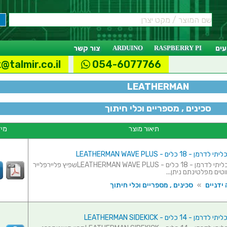
ים
RASPBERRY PI
ARDUINO
צור קשר
@talmir.co.il
054-6077766
LEATHERMAN
סכינים , מספריים וכלי חיתוך
תיאור מוצר
מיד
18 כלים - LEATHERMAN WAVE PLUS
אולר רב-תכליתי לדרמן - 18 כלים - LEATHERMAN WAVE PLUSשפיץ פליירפלייר
טים מפלטינתם ניתן...
ידניים
»
סכינים , מספריים וכלי חיתוך
14 כלים - LEATHERMAN SIDEKICK