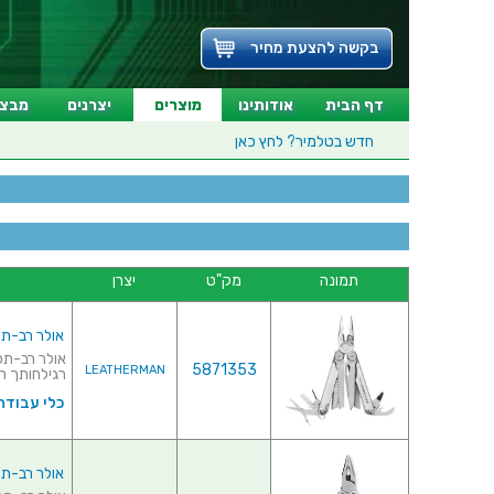
בקשה להצעת מחיר
דף הבית
אודותינו
מוצרים
יצרנים
מבצע
חדש בטלמיר?
לחץ כאן
תמונה
מק"ט
יצרן
אולר רב-תכליתי לדרמן - 
5871353
LEATHERMAN
רגילחותך חו
כלי עבודה 
אולר רב-תכליתי לדרמן - 