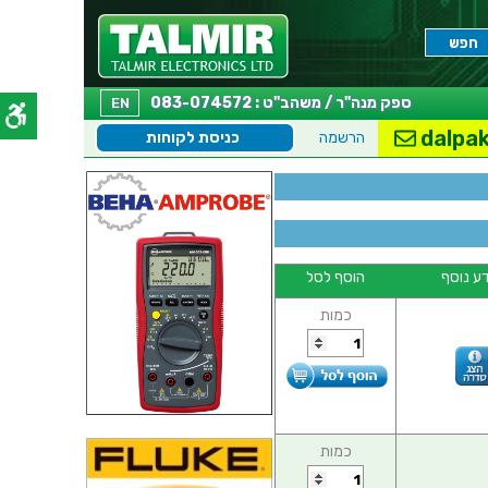
ספק מנה"ר / משהב"ט : 083-074572
EN
dalpak
הרשמה
כניסת לקוחות
ע נוסף
הוסף לסל
כמות
כמות