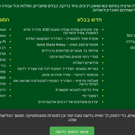
רוניקה בע"מ, הוקמה בשנת 1979, הינה מובילה ארצית בתחום יבוא ושיווק רכיבים, ציוד בדיקה, כבלים ומחברים, סוללו
ישותיהם האינדיבידואליות.
חדש בבלוג
המומ
איך מקימים עמדת עבודה מוגנת ESD: מדריך מלא
nol
למשטח, צמיד והארקה
1
uino
אקדח אוויר לתעשייה – המדריך המקצועי המלא
הגדלה
y Pi
ממסרים מצב מוצק – Solid State Relay
רב מ
מלחמי גז: מבערים ומלחמים גז ניידים
מלח
ספריי ניקוי מגעים באלקטרוניקה
פנסי
מלחציים לשולחן
כלי 
בטריות נטענות: המדריך המקיף לכל מה שצריך לדעת
ספקי
טכומטר דיגיטלי - מודד מהירות סיבוב
RCHER
מצלמה תרמית – המדריך המקיף לטכנולוגיה שרואה את
מלח
הבלתי נראה
ציוד בדיקה לטכנאי תקשורת
דרמל EL
רספברי פיי
זיווד 
יצרנים מומלצים של רכיבים אלקטרוניים
שלישיים, כדי לספק לך חוויית גלישה טובה יותר וכן למטרות סטטיסטיקה. המשך הגלי
|
דוא''ל:
dalpak@talmir.co.il
|
054-6077766
WhatsApp
שלנו.
אישור והמשך גלישה