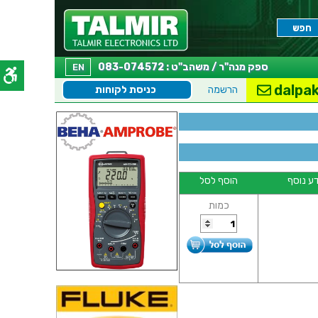
ספק מנה"ר / משהב"ט : 083-074572
EN
dalpak
הרשמה
כניסת לקוחות
ע נוסף
הוסף לסל
כמות