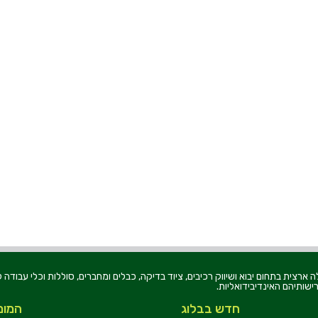
רוניקה בע"מ, הוקמה בשנת 1979, הינה מובילה ארצית בתחום יבוא ושיווק רכיבים, ציוד בדיקה, כבלים ומחברים, סוללו
ישותיהם האינדיבידואליות.
חדש בבלוג
המומ