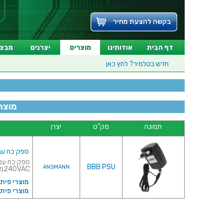
בקשה להצעת מחיר
דף הבית
אודותינו
מוצרים
יצרנים
מבצע
חדש בטלמיר?
לחץ כאן
מוצרי 
תמונה
מק"ט
יצרן
ספק כח עבור ONE BLACK 4G
BBB PSU
ANSMANN
240VACמתח יציאה : 5VDCזרם ...
מוצרי פית
מוצרי פיתוח ל