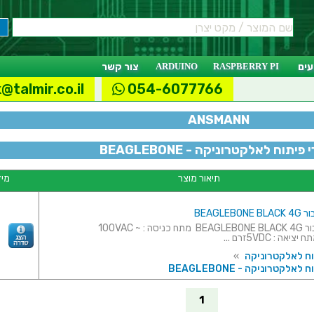
ים
RASPBERRY PI
ARDUINO
צור קשר
@talmir.co.il
054-6077766
ANSMANN
פיתוח לאלקטרוניקה - BEAGLEBONE
תיאור מוצר
מיד
BEAGLEB
ספק כח עבור BEAGLEBONE BLACK 4G מתח כניסה : 100VAC ~
וח לאלקטרוניקה
»
אלקטרוניקה - BEAGLEBONE
1