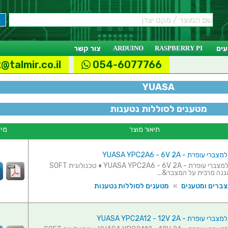
ים
RASPBERRY PI
ARDUINO
צור קשר
@talmir.co.il
054-6077766
YUASA
מטענים לסוללות נטענות
תיאור מוצר
מיד
ופרת - YUASA YPC2A6 - 6V 2A
מטען חכם למצברי עופרת - YUASA YPC2A6 - 6V 2A ♦ טכנולוגית SOFT
צברים ומטענים
»
מטענים לסוללות נטענות
פרת - YUASA YPC2A12 - 12V 2A