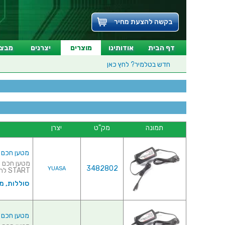
בקשה להצעת מחיר
דף הבית
אודותינו
מוצרים
יצרנים
מבצע
חדש בטלמיר?
לחץ כאן
תמונה
מק"ט
יצרן
מטען חכם למצברי ע
3482802
YUASA
START להגנה מרבית על המצבר&...
סוללות, מ
מטען חכם למצברי עו