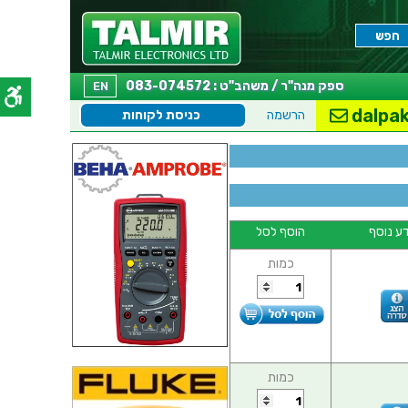
ספק מנה"ר / משהב"ט : 083-074572
EN
dalpak
הרשמה
כניסת לקוחות
ע נוסף
הוסף לסל
כמות
כמות