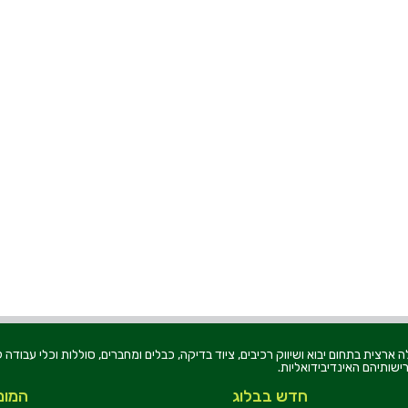
רוניקה בע"מ, הוקמה בשנת 1979, הינה מובילה ארצית בתחום יבוא ושיווק רכיבים, ציוד בדיקה, כבלים ומחברים, סוללו
ישותיהם האינדיבידואליות.
חדש בבלוג
המומ