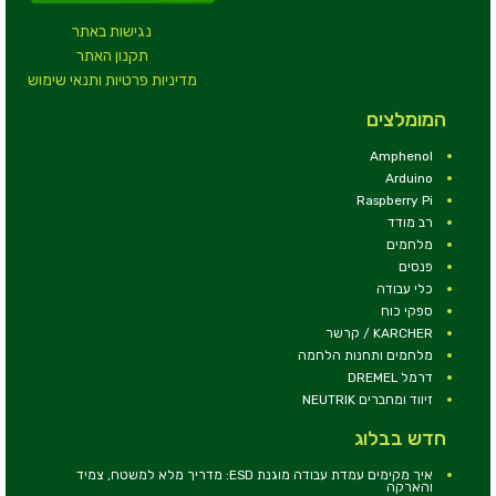
נגישות באתר
תקנון האתר
מדיניות פרטיות ותנאי שימוש
המומלצים
Amphenol
Arduino
Raspberry Pi
רב מודד
מלחמים
פנסים
כלי עבודה
ספקי כוח
KARCHER / קרשר
מלחמים ותחנות הלחמה
דרמל DREMEL
זיווד ומחברים NEUTRIK
חדש בבלוג
איך מקימים עמדת עבודה מוגנת ESD: מדריך מלא למשטח, צמיד
והארקה