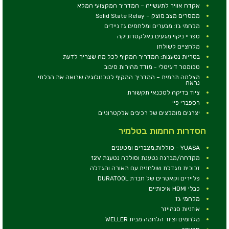
אקדח אוויר לתעשייה – המדריך המקצועי המלא
ממסרים מצב מוצק – Solid State Relay
מלחמי גז: מבערים ומלחמים גז ניידים
ספריי ניקוי מגעים באלקטרוניקה
מלחציים לשולחן
בטריות נטענות: המדריך המקיף לכל מה שצריך לדעת
טכומטר דיגיטלי - מודד מהירות סיבוב
מצלמה תרמית – המדריך המקיף לטכנולוגיה שרואה את הבלתי
נראה
ציוד בדיקה לטכנאי תקשורת
רספברי פיי
יצרנים מומלצים של רכיבים אלקטרוניים
הסדרות החמות בטלמיר
YUASA - סוללות,מצברים ומטענים
מקדחה/מברגה נטענת וסוללה נטענת 12V
זכוכית מגדלת שולחנית עם תאורה והגדלה
פליירים וקאטרים של חברת DURATOOL
כבלי HDMI איכותיים
מלחמי גז
אוזניות סנהייזר
מלחמים וציוד הלחמה מבית WELLER