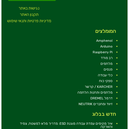
נגישות באתר
תקנון האתר
מדיניות פרטיות ותנאי שימוש
המומלצים
Amphenol
Arduino
Raspberry Pi
רב מודד
מלחמים
פנסים
כלי עבודה
ספקי כוח
KARCHER / קרשר
מלחמים ותחנות הלחמה
דרמל DREMEL
זיווד ומחברים NEUTRIK
חדש בבלוג
איך מקימים עמדת עבודה מוגנת ESD: מדריך מלא למשטח, צמיד
והארקה