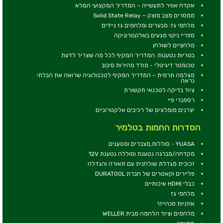
אקדח אוויר לתעשייה – המדריך המקצועי המלא
ממסרים מצב מוצק – Solid State Relay
מלחמי גז: מבערים ומלחמים גז ניידים
ספריי ניקוי מגעים באלקטרוניקה
מלחציים לשולחן
בטריות נטענות: המדריך המקיף לכל מה שצריך לדעת
טכומטר דיגיטלי - מודד מהירות סיבוב
מצלמה תרמית – המדריך המקיף לטכנולוגיה שרואה את הבלתי
נראה
ציוד בדיקה לטכנאי תקשורת
רספברי פיי
יצרנים מומלצים של רכיבים אלקטרוניים
הסדרות החמות בטלמיר
YUASA - סוללות,מצברים ומטענים
מקדחה/מברגה נטענת וסוללה נטענת 12V
זכוכית מגדלת שולחנית עם תאורה והגדלה
פליירים וקאטרים של חברת DURATOOL
כבלי HDMI איכותיים
מלחמי גז
אוזניות סנהייזר
מלחמים וציוד הלחמה מבית WELLER