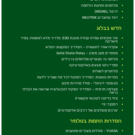
מלחמים ותחנות הלחמה
דרמל DREMEL
זיווד ומחברים NEUTRIK
חדש בבלוג
איך מקימים עמדת עבודה מוגנת ESD: מדריך מלא למשטח, צמיד
והארקה
אקדח אוויר לתעשייה – המדריך המקצועי המלא
ממסרים מצב מוצק – Solid State Relay
מלחמי גז: מבערים ומלחמים גז ניידים
ספריי ניקוי מגעים באלקטרוניקה
מלחציים לשולחן
בטריות נטענות: המדריך המקיף לכל מה שצריך לדעת
טכומטר דיגיטלי - מודד מהירות סיבוב
מצלמה תרמית – המדריך המקיף לטכנולוגיה שרואה את הבלתי
נראה
ציוד בדיקה לטכנאי תקשורת
רספברי פיי
יצרנים מומלצים של רכיבים אלקטרוניים
הסדרות החמות בטלמיר
YUASA - סוללות,מצברים ומטענים