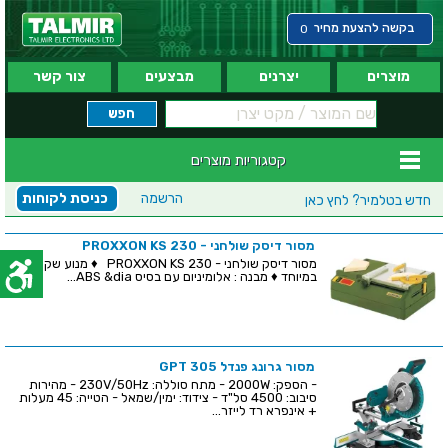
בקשה להצעת מחיר
0
מוצרים
יצרנים
מבצעים
צור קשר
קטגוריות מוצרים
הרשמה
כניסת לקוחות
חדש בטלמיר?
לחץ כאן
מסור דיסק שולחני - PROXXON KS 230
מסור דיסק שולחני - PROXXON KS 230 ♦ מנוע שקט
במיוחד ♦ מבנה : אלומיניום עם בסיס ABS &dia...
מסור גרונג פנדל 305 GPT
- הספק: 2000W - מתח סוללה: 230V/50Hz - מהירות
סיבוב: 4500 סל"ד - צידוד: ימין/שמאל - הטייה: 45 מעלות
+ אינפרא רד לייזר...