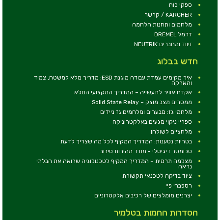
ספקי כוח
KARCHER / קרשר
מלחמים ותחנות הלחמה
דרמל DREMEL
זיווד ומחברים NEUTRIK
חדש בבלוג
איך מקימים עמדת עבודה מוגנת ESD: מדריך מלא למשטח, צמיד
והארקה
אקדח אוויר לתעשייה – המדריך המקצועי המלא
ממסרים מצב מוצק – Solid State Relay
מלחמי גז: מבערים ומלחמים גז ניידים
ספריי ניקוי מגעים באלקטרוניקה
מלחציים לשולחן
בטריות נטענות: המדריך המקיף לכל מה שצריך לדעת
טכומטר דיגיטלי - מודד מהירות סיבוב
מצלמה תרמית – המדריך המקיף לטכנולוגיה שרואה את הבלתי
נראה
ציוד בדיקה לטכנאי תקשורת
רספברי פיי
יצרנים מומלצים של רכיבים אלקטרוניים
הסדרות החמות בטלמיר