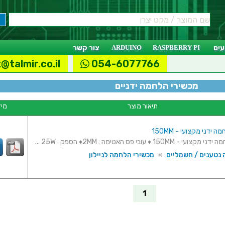
ים
RASPBERRY PI
ARDUINO
צור קשר
@talmir.co.il
054-6077766
מכשירי הלחמה ידניים
תיאור מוצר
מיד
ידני מקצועי - 150MM
150MM ♦ עובי פס האטימה : 2MM♦ הספק : 25W ...
 נטענים / חשמליים
»
מכשירי הלחמה לניילון
1