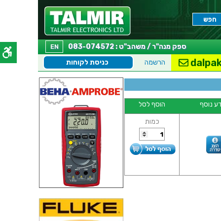
ספק מנה"ר / משהב"ט : 083-074572
EN
dalpak
הרשמה
כניסת לקוחות
ע נוסף
הוסף לסל
כמות