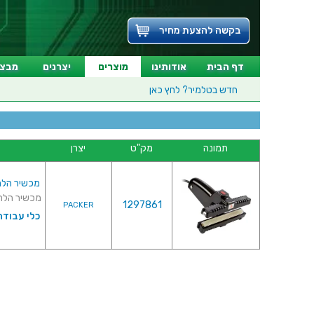
בקשה להצעת מחיר
דף הבית
אודותינו
מוצרים
יצרנים
מבצע
חדש בטלמיר?
לחץ כאן
תמונה
מק"ט
יצרן
מכשיר הלחמה 
מכשיר הלחמה ידני מקצועי - 
1297861
PACKER
כלי עבודה