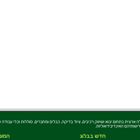
רוניקה בע"מ, הוקמה בשנת 1979, הינה מובילה ארצית בתחום יבוא ושיווק רכיבים, ציוד בדיקה, כבלים ומחברים, סוללו
ישותיהם האינדיבידואליות.
חדש בבלוג
המומ