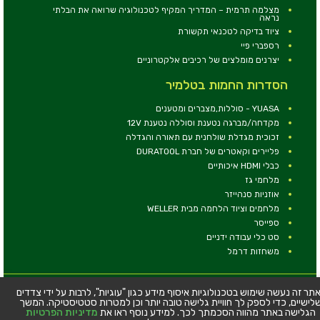
מצלמה תרמית – המדריך המקיף לטכנולוגיה שרואה את הבלתי
נראה
ציוד בדיקה לטכנאי תקשורת
רספברי פיי
יצרנים מומלצים של רכיבים אלקטרוניים
הסדרות החמות בטלמיר
YUASA - סוללות,מצברים ומטענים
מקדחה/מברגה נטענת וסוללה נטענת 12V
זכוכית מגדלת שולחנית עם תאורה והגדלה
פליירים וקאטרים של חברת DURATOOL
כבלי HDMI איכותיים
מלחמי גז
אוזניות סנהייזר
מלחמים וציוד הלחמה מבית WELLER
ספייסר
סט כלי עבודה ידניים
משחזות דרמל
© כל הזכויות שמורות - טלמיר אלקטרוניקה בע''מ
תר זה נעשה שימוש בטכנולוגיות איסוף מידע כגון "עוגיות", לרבות על ידי צדדים
לישיים, כדי לספק לך חוויית גלישה טובה יותר וכן למטרות סטטיסטיקה. המשך
כתובת: דרך העצמאות 63, חיפה
הגלישה באתר מהווה הסכמתך לכך. למידע נוסף ראו את
מדיניות הפרטיות
טלפון:
04-8534564