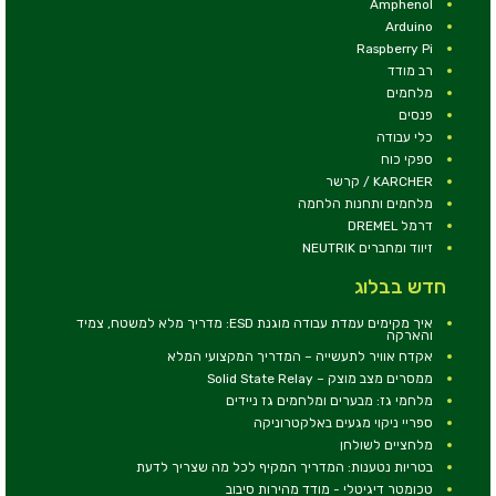
Amphenol
Arduino
Raspberry Pi
רב מודד
מלחמים
פנסים
כלי עבודה
ספקי כוח
KARCHER / קרשר
מלחמים ותחנות הלחמה
דרמל DREMEL
זיווד ומחברים NEUTRIK
חדש בבלוג
איך מקימים עמדת עבודה מוגנת ESD: מדריך מלא למשטח, צמיד
והארקה
אקדח אוויר לתעשייה – המדריך המקצועי המלא
ממסרים מצב מוצק – Solid State Relay
מלחמי גז: מבערים ומלחמים גז ניידים
ספריי ניקוי מגעים באלקטרוניקה
מלחציים לשולחן
בטריות נטענות: המדריך המקיף לכל מה שצריך לדעת
טכומטר דיגיטלי - מודד מהירות סיבוב