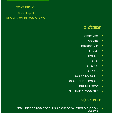
נגישות באתר
תקנון האתר
מדיניות פרטיות ותנאי שימוש
המומלצים
Amphenol
Arduino
Raspberry Pi
רב מודד
מלחמים
פנסים
כלי עבודה
ספקי כוח
KARCHER / קרשר
מלחמים ותחנות הלחמה
דרמל DREMEL
זיווד ומחברים NEUTRIK
חדש בבלוג
איך מקימים עמדת עבודה מוגנת ESD: מדריך מלא למשטח, צמיד
והארקה