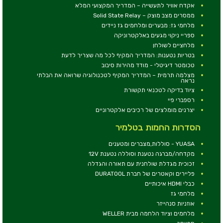
אקדח אוויר לתעשייה – המדריך המקצועי המלא
ממסרים מצב מוצק – Solid State Relay
מלחמי גז: מבערים ומלחמים גז ניידים
ספריי ניקוי מגעים באלקטרוניקה
מלחציים לשולחן
בטריות נטענות: המדריך המקיף לכל מה שצריך לדעת
טכומטר דיגיטלי - מודד מהירות סיבוב
מצלמה תרמית – המדריך המקיף לטכנולוגיה שרואה את הבלתי
נראה
ציוד בדיקה לטכנאי תקשורת
רספברי פיי
יצרנים מומלצים של רכיבים אלקטרוניים
הסדרות החמות בטלמיר
YUASA - סוללות,מצברים ומטענים
מקדחה/מברגה נטענת וסוללה נטענת 12V
זכוכית מגדלת שולחנית עם תאורה והגדלה
פליירים וקאטרים של חברת DURATOOL
כבלי HDMI איכותיים
מלחמי גז
אוזניות סנהייזר
מלחמים וציוד הלחמה מבית WELLER