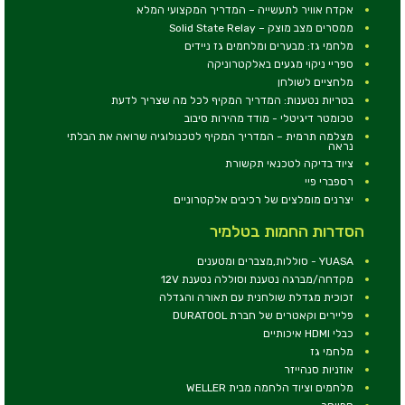
אקדח אוויר לתעשייה – המדריך המקצועי המלא
ממסרים מצב מוצק – Solid State Relay
מלחמי גז: מבערים ומלחמים גז ניידים
ספריי ניקוי מגעים באלקטרוניקה
מלחציים לשולחן
בטריות נטענות: המדריך המקיף לכל מה שצריך לדעת
טכומטר דיגיטלי - מודד מהירות סיבוב
מצלמה תרמית – המדריך המקיף לטכנולוגיה שרואה את הבלתי
נראה
ציוד בדיקה לטכנאי תקשורת
רספברי פיי
יצרנים מומלצים של רכיבים אלקטרוניים
הסדרות החמות בטלמיר
YUASA - סוללות,מצברים ומטענים
מקדחה/מברגה נטענת וסוללה נטענת 12V
זכוכית מגדלת שולחנית עם תאורה והגדלה
פליירים וקאטרים של חברת DURATOOL
כבלי HDMI איכותיים
מלחמי גז
אוזניות סנהייזר
מלחמים וציוד הלחמה מבית WELLER