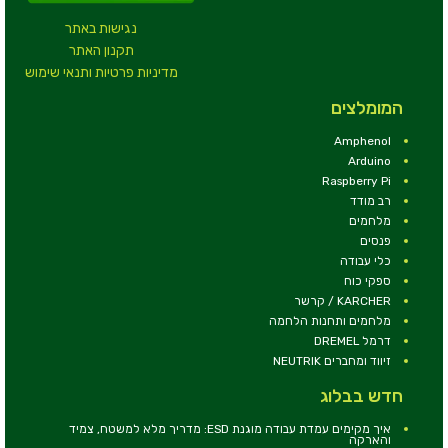
נגישות באתר
תקנון האתר
מדיניות פרטיות ותנאי שימוש
המומלצים
Amphenol
Arduino
Raspberry Pi
רב מודד
מלחמים
פנסים
כלי עבודה
ספקי כוח
KARCHER / קרשר
מלחמים ותחנות הלחמה
דרמל DREMEL
זיווד ומחברים NEUTRIK
חדש בבלוג
איך מקימים עמדת עבודה מוגנת ESD: מדריך מלא למשטח, צמיד
והארקה