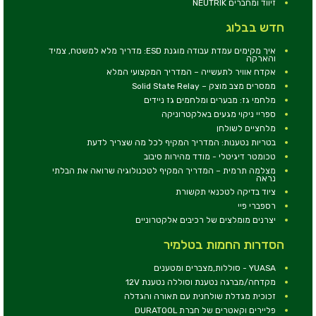
זיווד ומחברים NEUTRIK
חדש בבלוג
איך מקימים עמדת עבודה מוגנת ESD: מדריך מלא למשטח, צמיד
והארקה
אקדח אוויר לתעשייה – המדריך המקצועי המלא
ממסרים מצב מוצק – Solid State Relay
מלחמי גז: מבערים ומלחמים גז ניידים
ספריי ניקוי מגעים באלקטרוניקה
מלחציים לשולחן
בטריות נטענות: המדריך המקיף לכל מה שצריך לדעת
טכומטר דיגיטלי - מודד מהירות סיבוב
מצלמה תרמית – המדריך המקיף לטכנולוגיה שרואה את הבלתי
נראה
ציוד בדיקה לטכנאי תקשורת
רספברי פיי
יצרנים מומלצים של רכיבים אלקטרוניים
הסדרות החמות בטלמיר
YUASA - סוללות,מצברים ומטענים
מקדחה/מברגה נטענת וסוללה נטענת 12V
זכוכית מגדלת שולחנית עם תאורה והגדלה
פליירים וקאטרים של חברת DURATOOL