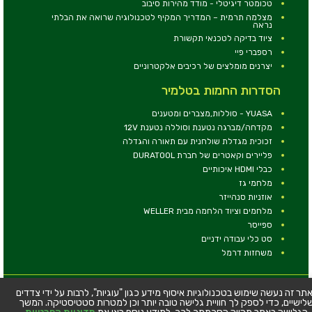
טכומטר דיגיטלי - מודד מהירות סיבוב
מצלמה תרמית – המדריך המקיף לטכנולוגיה שרואה את הבלתי
נראה
ציוד בדיקה לטכנאי תקשורת
רספברי פיי
יצרנים מומלצים של רכיבים אלקטרוניים
הסדרות החמות בטלמיר
YUASA - סוללות,מצברים ומטענים
מקדחה/מברגה נטענת וסוללה נטענת 12V
זכוכית מגדלת שולחנית עם תאורה והגדלה
פליירים וקאטרים של חברת DURATOOL
כבלי HDMI איכותיים
מלחמי גז
אוזניות סנהייזר
מלחמים וציוד הלחמה מבית WELLER
ספייסר
סט כלי עבודה ידניים
משחזות דרמל
© כל הזכויות שמורות - טלמיר אלקטרוניקה בע''מ
תר זה נעשה שימוש בטכנולוגיות איסוף מידע כגון "עוגיות", לרבות על ידי צדדים
לישיים, כדי לספק לך חוויית גלישה טובה יותר וכן למטרות סטטיסטיקה. המשך
כתובת: דרך העצמאות 63, חיפה