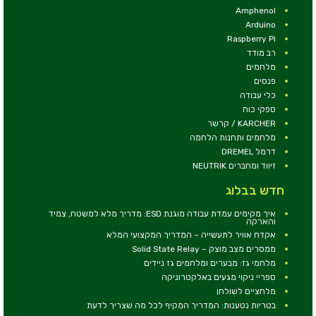
Amphenol
Arduino
Raspberry Pi
רב מודד
מלחמים
פנסים
כלי עבודה
ספקי כוח
KARCHER / קרשר
מלחמים ותחנות הלחמה
דרמל DREMEL
זיווד ומחברים NEUTRIK
חדש בבלוג
איך מקימים עמדת עבודה מוגנת ESD: מדריך מלא למשטח, צמיד
והארקה
אקדח אוויר לתעשייה – המדריך המקצועי המלא
ממסרים מצב מוצק – Solid State Relay
מלחמי גז: מבערים ומלחמים גז ניידים
ספריי ניקוי מגעים באלקטרוניקה
מלחציים לשולחן
בטריות נטענות: המדריך המקיף לכל מה שצריך לדעת