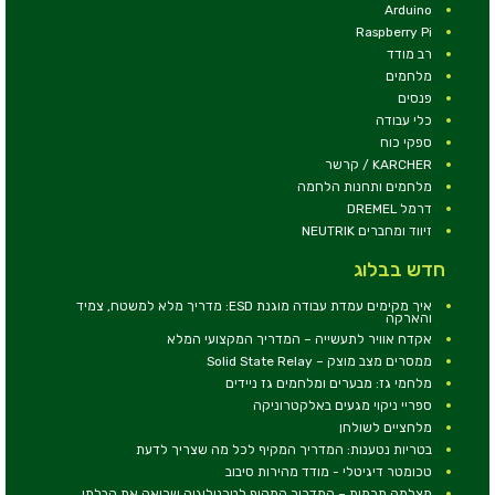
Arduino
Raspberry Pi
רב מודד
מלחמים
פנסים
כלי עבודה
ספקי כוח
KARCHER / קרשר
מלחמים ותחנות הלחמה
דרמל DREMEL
זיווד ומחברים NEUTRIK
חדש בבלוג
איך מקימים עמדת עבודה מוגנת ESD: מדריך מלא למשטח, צמיד
והארקה
אקדח אוויר לתעשייה – המדריך המקצועי המלא
ממסרים מצב מוצק – Solid State Relay
מלחמי גז: מבערים ומלחמים גז ניידים
ספריי ניקוי מגעים באלקטרוניקה
מלחציים לשולחן
בטריות נטענות: המדריך המקיף לכל מה שצריך לדעת
טכומטר דיגיטלי - מודד מהירות סיבוב
מצלמה תרמית – המדריך המקיף לטכנולוגיה שרואה את הבלתי