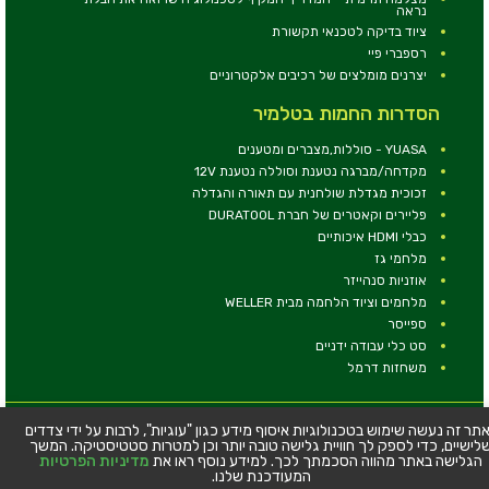
נראה
ציוד בדיקה לטכנאי תקשורת
רספברי פיי
יצרנים מומלצים של רכיבים אלקטרוניים
הסדרות החמות בטלמיר
YUASA - סוללות,מצברים ומטענים
מקדחה/מברגה נטענת וסוללה נטענת 12V
זכוכית מגדלת שולחנית עם תאורה והגדלה
פליירים וקאטרים של חברת DURATOOL
כבלי HDMI איכותיים
מלחמי גז
אוזניות סנהייזר
מלחמים וציוד הלחמה מבית WELLER
ספייסר
סט כלי עבודה ידניים
משחזות דרמל
© כל הזכויות שמורות - טלמיר אלקטרוניקה בע''מ
תר זה נעשה שימוש בטכנולוגיות איסוף מידע כגון "עוגיות", לרבות על ידי צדדים
לישיים, כדי לספק לך חוויית גלישה טובה יותר וכן למטרות סטטיסטיקה. המשך
כתובת: דרך העצמאות 63, חיפה
הגלישה באתר מהווה הסכמתך לכך. למידע נוסף ראו את
מדיניות הפרטיות
טלפון:
04-8534564
המעודכנת שלנו.