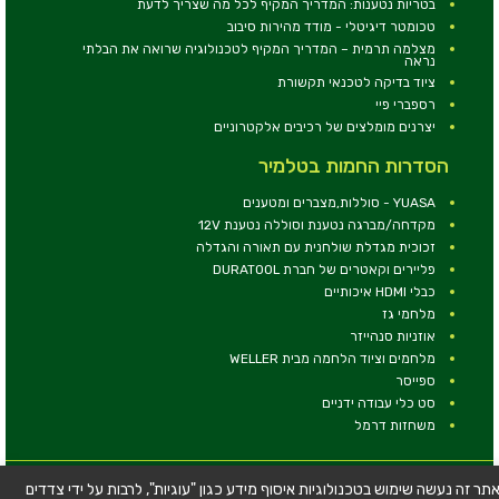
בטריות נטענות: המדריך המקיף לכל מה שצריך לדעת
טכומטר דיגיטלי - מודד מהירות סיבוב
מצלמה תרמית – המדריך המקיף לטכנולוגיה שרואה את הבלתי
נראה
ציוד בדיקה לטכנאי תקשורת
רספברי פיי
יצרנים מומלצים של רכיבים אלקטרוניים
הסדרות החמות בטלמיר
YUASA - סוללות,מצברים ומטענים
מקדחה/מברגה נטענת וסוללה נטענת 12V
זכוכית מגדלת שולחנית עם תאורה והגדלה
פליירים וקאטרים של חברת DURATOOL
כבלי HDMI איכותיים
מלחמי גז
אוזניות סנהייזר
מלחמים וציוד הלחמה מבית WELLER
ספייסר
סט כלי עבודה ידניים
משחזות דרמל
© כל הזכויות שמורות - טלמיר אלקטרוניקה בע''מ
תר זה נעשה שימוש בטכנולוגיות איסוף מידע כגון "עוגיות", לרבות על ידי צדדים