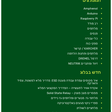
המומלצים
Amphenol
Arduino
Raspberry Pi
רב מודד
מלחמים
פנסים
כלי עבודה
ספקי כוח
KARCHER / קרשר
מלחמים ותחנות הלחמה
דרמל DREMEL
זיווד ומחברים NEUTRIK
חדש בבלוג
איך מקימים עמדת עבודה מוגנת ESD: מדריך מלא למשטח, צמיד
והארקה
אקדח אוויר לתעשייה – המדריך המקצועי המלא
ממסרים מצב מוצק – Solid State Relay
מלחמי גז: מבערים ומלחמים גז ניידים
ספריי ניקוי מגעים באלקטרוניקה
מלחציים לשולחן