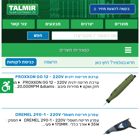
בקשה להצעת מחיר
0
מוצרים
יצרנים
מבצעים
צור קשר
קטגוריות מוצרים
הרשמה
כניסת לקוחות
חדש בטלמיר?
לחץ כאן
ערכת חריטה ידנית PROXXON GG 12 - 220V
ערכת חריטה ידנית PROXXON GG 12 - 220V ♦ מנוע
חזק ושקט ♦ מהירות סיבוב : 20,000RPM &diams...
עפרון חריטה חשמלי DREMEL 290-1 - 220V
עפרון חריטה חשמלי DREMEL 290-1 - 220V ♦ הספק :
35W ♦ אורך כללי : 170MM ♦ פעי...