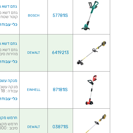
גוזם דשא מקצועי נטען  - 18V
57781IS
BOSCH
קוטר שטח הקיצוץ : 260 
כלי עבודה
גוזם דשא מקצועי נטען
6419213
DEWALT
מהירות סיבוב : 0-6600 
כלי עבודה
מנקה עשבים (לדיס) מ
87181IS
EINHELL
עבודה : 18 וולט♦ מהירו...
כלי עבודה
חרמש מקצועי נטען  18V
03871IS
DEWALT
סיבוב : 0-6000 / 0-4600...