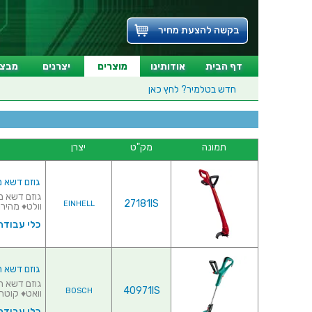
בקשה להצעת מחיר
דף הבית
אודותינו
מוצרים
יצרנים
מבצע
חדש בטלמיר?
לחץ כאן
תמונה
מק"ט
יצרן
גוזם דשא מקצועי נטען 18V
27181IS
EINHELL
וולט♦ מהירות
כלי עבודה
גוזם דשא חשמלי 
40971IS
BOSCH
וואט♦ קוטר 
כלי עבודה