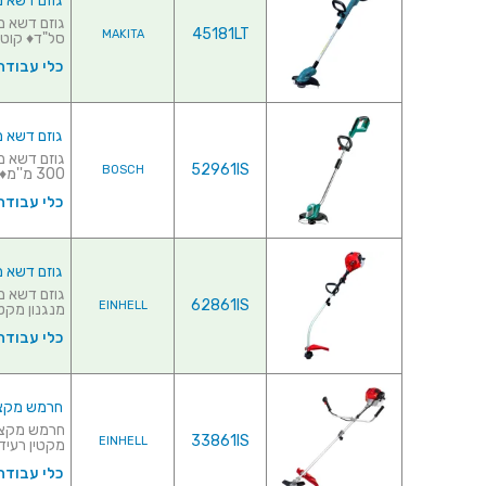
גוזם דשא מקצועי נטען
45181LT
MAKITA
סל"ד♦ קוטר
כלי עבודה
גוזם דשא מקצועי נטען 
52961IS
BOSCH
300 מ''מ♦ ידית...
כלי עבודה
גוזם דשא מקצועי 8 AS - 25CC
62861IS
EINHELL
מנגנון מקטין 
כלי עבודה
חרמש מקצועי -BC 43 AS - 43CC
33861IS
EINHELL
מקטין רעידו
כלי עבודה