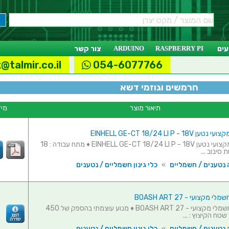
ים
RASPBERRY PI
ARDUINO
צור קשר
@talmir.co.il
054-6077766
חרמשים וגוזמי דשא
תיאור מוצר
מיד
EINHELL GE-CT 18/24 LI P - 
גוזם דשא מקצועי נטען EINHELL GE-CT 18/24 LI P - 18V ♦ מתח עבודה : 18
 סיבוב ...
 נטענים / חשמליים
»
כלי גינון חשמליים / נטענים
מקצועי - BOASH ART 27
גוזם דשא חשמלי מקצועי - BOASH ART 27 ♦ מנוע עוצמתי בהספק של 450
שטח הקיצוץ : ...
 נטענים / חשמליים
»
כלי גינון חשמליים / נטענים