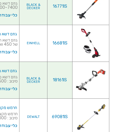
BLACK &
16771IS
7400~5500 סל"ד&d...
DECKER
כלי עבודה
גוזם דשא חשמלי מקצו
16681IS
EINHELL
של 450 וואט♦ מהירות ס...
כלי עבודה
גוזם דשא מקצועי נטען 36V
BLACK &
18161IS
סיבוב : 8500~6500 סל"ד&...
DECKER
כלי עבודה
חרמש מקצועי נטען  18V
69081IS
DEWALT
סיבוב : 0-6000 / 0-460...
כלי עבודה