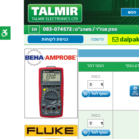
ספק מנה"ר / משהב"ט : 083-074572
EN
dalpak
הרשמה
כניסת לקוחות
ע נוסף
הוסף לסל
כמות
כמות