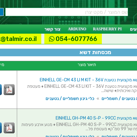
ים
RASPBERRY PI
ARDUINO
צור קשר
@talmir.co.il
054-6077766
מכסחות דשא
תיאור מוצר
מיד
טענת EINHELL GE-CM 43 LI M KIT - 36V
מכסחת דשא מקצועית נטענת EINHELL GE-CM 43 LI KIT - 36V ♦ מעטפת
ה ואיכותית♦ שישה...
 נטענים / חשמליים
»
כלי גינון חשמליים / נטענים
EINHELL GH-PM 40 S-P - 9
מכסחת דשא מקצועית EINHELL GH-PM 40 S-P - 99CC ♦ מנוע ארבע פעימות
 מעטפת פל...
 נטענים / חשמליים
»
כלי גינון חשמליים / נטענים