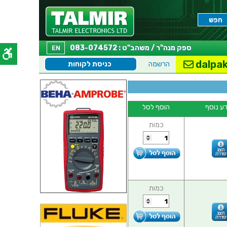
ספק מנה"ר / משהב"ט : 083-074572
EN
dalpak
הרשמה
כניסת לקוחות
ע נוסף
הוסף לסל
כמות
כמות