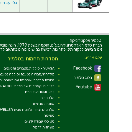
כלי עבודה
טלמיר אלקטרוניקה
חברת טלמיר אלקט
אנו מציעים ללקוחותינו פתרונות רכישה גמישים ונוחים בהתאם לדר
עקבו אחרינו
הסדרות החמות בטלמיר
Facebook
YUASA - סוללות,מצברים ומטענים
מקדחה/מברגה נטענת וסוללה נטענת 2V
בלוג טלמיר
זכוכית מגדלת שולחנית עם תאורה ו
פליירים וקאטרים של חברת DURATOOL
Youtube
כבלי HDMI איכותיים
מלחמי גז
אוזניות סנהייזר
מלחמים וציוד הלחמה מבית WELLER
ספייסר
סט כלי עבודה ידניים
משחזות דרמל