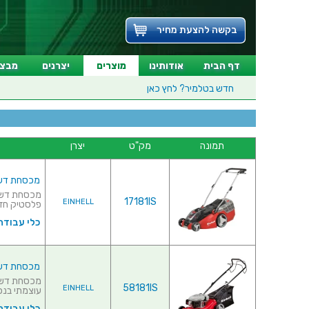
בקשה להצעת מחיר
דף הבית
אודותינו
מוצרים
יצרנים
מבצע
חדש בטלמיר?
לחץ כאן
תמונה
מק"ט
יצרן
מכסחת דשא מקצועית נ
17181IS
EINHELL
פלסטיק חזק
כלי עבודה
מכסחת דשא מקצועית 9CC
58181IS
EINHELL
עוצמתי בנפח של 99 סמ"ק♦
כלי עבודה