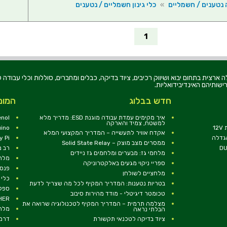
 נטענים / חשמליים
»
כלי גינון חשמליים / נטענים
1
רוניקה בע"מ, הוקמה בשנת 1979, הינה מובילה ארצית בתחום יבוא ושיווק רכיבים, ציוד בדיקה, כבלים ומחברים, סוללו
ישותיהם האינדיבידואליות.
חדש בבלוג
המומ
איך מקימים עמדת עבודה מוגנת ESD: מדריך מלא
nol
למשטח, צמיד והארקה
1
uino
אקדח אוויר לתעשייה – המדריך המקצועי המלא
הגדלה
y Pi
ממסרים מצב מוצק – Solid State Relay
רב מ
מלחמי גז: מבערים ומלחמים גז ניידים
מלח
ספריי ניקוי מגעים באלקטרוניקה
פנסי
מלחציים לשולחן
כלי 
בטריות נטענות: המדריך המקיף לכל מה שצריך לדעת
ספקי
טכומטר דיגיטלי - מודד מהירות סיבוב
RCHER
מצלמה תרמית – המדריך המקיף לטכנולוגיה שרואה את
מלח
הבלתי נראה
ציוד בדיקה לטכנאי תקשורת
דרמל EL