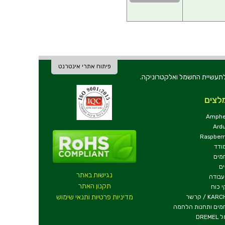
פיתוח אתרי אינטרנט
ת וכלי עבודה לתעשיית החשמל ואלקטרוניקה.
לצים
Amphe
Ard
Raspberr
ודד
מים
ם
נגישות באתר
עבודה
תקנון האתר
 כוח
מדיניות פרטיות ותנאי שימוש
KA / קרשר
מים ותחנות הלחמה
DREM