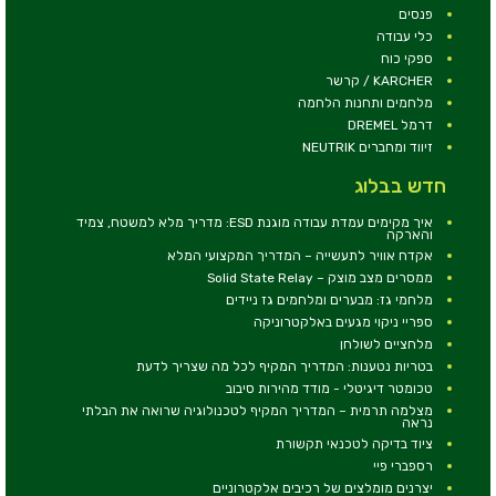
פנסים
כלי עבודה
ספקי כוח
KARCHER / קרשר
מלחמים ותחנות הלחמה
דרמל DREMEL
זיווד ומחברים NEUTRIK
חדש בבלוג
איך מקימים עמדת עבודה מוגנת ESD: מדריך מלא למשטח, צמיד
והארקה
אקדח אוויר לתעשייה – המדריך המקצועי המלא
ממסרים מצב מוצק – Solid State Relay
מלחמי גז: מבערים ומלחמים גז ניידים
ספריי ניקוי מגעים באלקטרוניקה
מלחציים לשולחן
בטריות נטענות: המדריך המקיף לכל מה שצריך לדעת
טכומטר דיגיטלי - מודד מהירות סיבוב
מצלמה תרמית – המדריך המקיף לטכנולוגיה שרואה את הבלתי
נראה
ציוד בדיקה לטכנאי תקשורת
רספברי פיי
יצרנים מומלצים של רכיבים אלקטרוניים