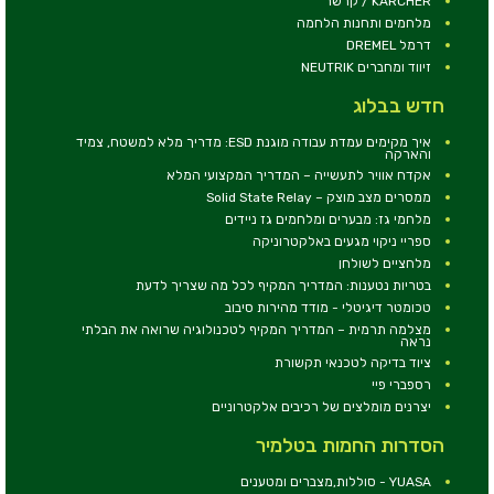
KARCHER / קרשר
מלחמים ותחנות הלחמה
דרמל DREMEL
זיווד ומחברים NEUTRIK
חדש בבלוג
איך מקימים עמדת עבודה מוגנת ESD: מדריך מלא למשטח, צמיד
והארקה
אקדח אוויר לתעשייה – המדריך המקצועי המלא
ממסרים מצב מוצק – Solid State Relay
מלחמי גז: מבערים ומלחמים גז ניידים
ספריי ניקוי מגעים באלקטרוניקה
מלחציים לשולחן
בטריות נטענות: המדריך המקיף לכל מה שצריך לדעת
טכומטר דיגיטלי - מודד מהירות סיבוב
מצלמה תרמית – המדריך המקיף לטכנולוגיה שרואה את הבלתי
נראה
ציוד בדיקה לטכנאי תקשורת
רספברי פיי
יצרנים מומלצים של רכיבים אלקטרוניים
הסדרות החמות בטלמיר
YUASA - סוללות,מצברים ומטענים