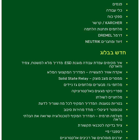
פנסים
כלי עבודה
ספקי כוח
KARCHER / קרשר
מלחמים ותחנות הלחמה
דרמל DREMEL
זיווד ומחברים NEUTRIK
חדש בבלוג
איך מקימים עמדת עבודה מוגנת ESD: מדריך מלא למשטח, צמיד
והארקה
אקדח אוויר לתעשייה – המדריך המקצועי המלא
ממסרים מצב מוצק – Solid State Relay
מלחמי גז: מבערים ומלחמים גז ניידים
ספריי ניקוי מגעים באלקטרוניקה
מלחציים לשולחן
בטריות נטענות: המדריך המקיף לכל מה שצריך לדעת
טכומטר דיגיטלי - מודד מהירות סיבוב
מצלמה תרמית – המדריך המקיף לטכנולוגיה שרואה את הבלתי
נראה
ציוד בדיקה לטכנאי תקשורת
רספברי פיי
יצרנים מומלצים של רכיבים אלקטרוניים