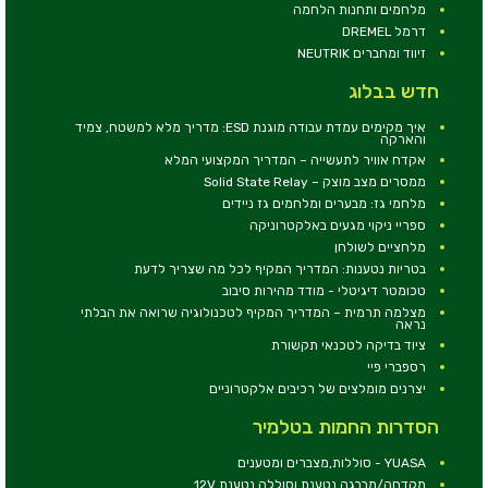
מלחמים ותחנות הלחמה
דרמל DREMEL
זיווד ומחברים NEUTRIK
חדש בבלוג
איך מקימים עמדת עבודה מוגנת ESD: מדריך מלא למשטח, צמיד
והארקה
אקדח אוויר לתעשייה – המדריך המקצועי המלא
ממסרים מצב מוצק – Solid State Relay
מלחמי גז: מבערים ומלחמים גז ניידים
ספריי ניקוי מגעים באלקטרוניקה
מלחציים לשולחן
בטריות נטענות: המדריך המקיף לכל מה שצריך לדעת
טכומטר דיגיטלי - מודד מהירות סיבוב
מצלמה תרמית – המדריך המקיף לטכנולוגיה שרואה את הבלתי
נראה
ציוד בדיקה לטכנאי תקשורת
רספברי פיי
יצרנים מומלצים של רכיבים אלקטרוניים
הסדרות החמות בטלמיר
YUASA - סוללות,מצברים ומטענים
מקדחה/מברגה נטענת וסוללה נטענת 12V