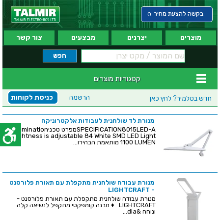
בקשה להצעת מחיר
0
מוצרים
יצרנים
מבצעים
צור קשר
קטגוריות מוצרים
הרשמה
כניסת לקוחות
חדש בטלמיר?
לחץ כאן
מנורת לד שולחנית לעבודות אלקטרוניקה
SPECIFICATION8015LED-Aמפרט טכניIllumination
Brightness is adjustable 84 White SMD LED Light
1100 LUMEN מותאמת הבהירו...
מנורת עבודה שולחנית מתקפלת עם תאורת פלורסנט
- LIGHTCRAFT
מנורת עבודה שולחנית מתקפלת עם תאורת פלורסנט -
LIGHTCRAFT ♦ מבנה קומפקטי מתקפל לנשיאה קלה
ונוחה &dia...