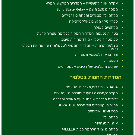
אקדח אוויר לתעשייה – המדריך המקצועי המלא
ממסרים מצב מוצק – Solid State Relay
מלחמי גז: מבערים ומלחמים גז ניידים
ספריי ניקוי מגעים באלקטרוניקה
מלחציים לשולחן
בטריות נטענות: המדריך המקיף לכל מה שצריך לדעת
טכומטר דיגיטלי - מודד מהירות סיבוב
מצלמה תרמית – המדריך המקיף לטכנולוגיה שרואה את הבלתי
נראה
ציוד בדיקה לטכנאי תקשורת
רספברי פיי
יצרנים מומלצים של רכיבים אלקטרוניים
הסדרות החמות בטלמיר
YUASA - סוללות,מצברים ומטענים
מקדחה/מברגה נטענת וסוללה נטענת 12V
זכוכית מגדלת שולחנית עם תאורה והגדלה
פליירים וקאטרים של חברת DURATOOL
כבלי HDMI איכותיים
מלחמי גז
אוזניות סנהייזר
מלחמים וציוד הלחמה מבית WELLER