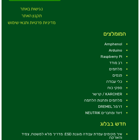
נגישות באתר
תקנון האתר
מדיניות פרטיות ותנאי שימוש
המומלצים
Amphenol
Arduino
Raspberry Pi
רב מודד
מלחמים
פנסים
כלי עבודה
ספקי כוח
KARCHER / קרשר
מלחמים ותחנות הלחמה
דרמל DREMEL
זיווד ומחברים NEUTRIK
חדש בבלוג
איך מקימים עמדת עבודה מוגנת ESD: מדריך מלא למשטח, צמיד
והארקה