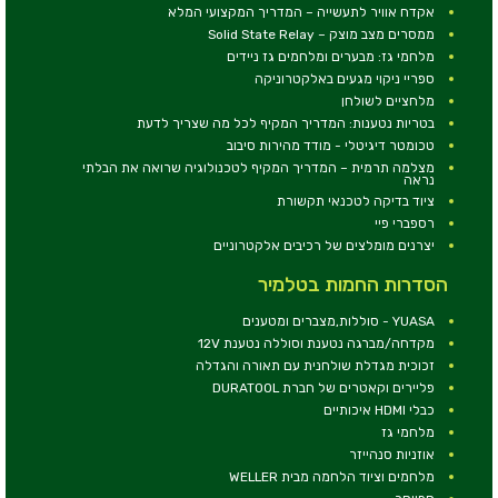
אקדח אוויר לתעשייה – המדריך המקצועי המלא
ממסרים מצב מוצק – Solid State Relay
מלחמי גז: מבערים ומלחמים גז ניידים
ספריי ניקוי מגעים באלקטרוניקה
מלחציים לשולחן
בטריות נטענות: המדריך המקיף לכל מה שצריך לדעת
טכומטר דיגיטלי - מודד מהירות סיבוב
מצלמה תרמית – המדריך המקיף לטכנולוגיה שרואה את הבלתי
נראה
ציוד בדיקה לטכנאי תקשורת
רספברי פיי
יצרנים מומלצים של רכיבים אלקטרוניים
הסדרות החמות בטלמיר
YUASA - סוללות,מצברים ומטענים
מקדחה/מברגה נטענת וסוללה נטענת 12V
זכוכית מגדלת שולחנית עם תאורה והגדלה
פליירים וקאטרים של חברת DURATOOL
כבלי HDMI איכותיים
מלחמי גז
אוזניות סנהייזר
מלחמים וציוד הלחמה מבית WELLER