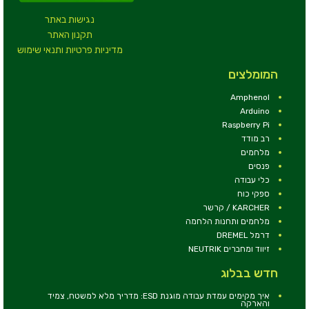
נגישות באתר
תקנון האתר
מדיניות פרטיות ותנאי שימוש
המומלצים
Amphenol
Arduino
Raspberry Pi
רב מודד
מלחמים
פנסים
כלי עבודה
ספקי כוח
KARCHER / קרשר
מלחמים ותחנות הלחמה
דרמל DREMEL
זיווד ומחברים NEUTRIK
חדש בבלוג
איך מקימים עמדת עבודה מוגנת ESD: מדריך מלא למשטח, צמיד
והארקה