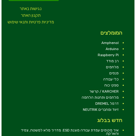
נגישות באתר
תקנון האתר
מדיניות פרטיות ותנאי שימוש
המומלצים
Amphenol
Arduino
Raspberry Pi
רב מודד
מלחמים
פנסים
כלי עבודה
ספקי כוח
KARCHER / קרשר
מלחמים ותחנות הלחמה
דרמל DREMEL
זיווד ומחברים NEUTRIK
חדש בבלוג
איך מקימים עמדת עבודה מוגנת ESD: מדריך מלא למשטח, צמיד
והארקה