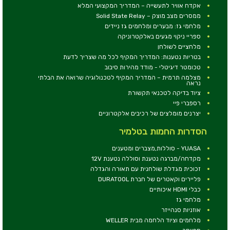
אקדח אוויר לתעשייה – המדריך המקצועי המלא
ממסרים מצב מוצק – Solid State Relay
מלחמי גז: מבערים ומלחמים גז ניידים
ספריי ניקוי מגעים באלקטרוניקה
מלחציים לשולחן
בטריות נטענות: המדריך המקיף לכל מה שצריך לדעת
טכומטר דיגיטלי - מודד מהירות סיבוב
מצלמה תרמית – המדריך המקיף לטכנולוגיה שרואה את הבלתי
נראה
ציוד בדיקה לטכנאי תקשורת
רספברי פיי
יצרנים מומלצים של רכיבים אלקטרוניים
הסדרות החמות בטלמיר
YUASA - סוללות,מצברים ומטענים
מקדחה/מברגה נטענת וסוללה נטענת 12V
זכוכית מגדלת שולחנית עם תאורה והגדלה
פליירים וקאטרים של חברת DURATOOL
כבלי HDMI איכותיים
מלחמי גז
אוזניות סנהייזר
מלחמים וציוד הלחמה מבית WELLER