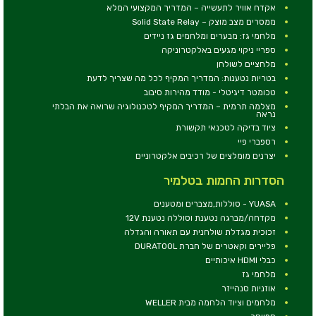
אקדח אוויר לתעשייה – המדריך המקצועי המלא
ממסרים מצב מוצק – Solid State Relay
מלחמי גז: מבערים ומלחמים גז ניידים
ספריי ניקוי מגעים באלקטרוניקה
מלחציים לשולחן
בטריות נטענות: המדריך המקיף לכל מה שצריך לדעת
טכומטר דיגיטלי - מודד מהירות סיבוב
מצלמה תרמית – המדריך המקיף לטכנולוגיה שרואה את הבלתי
נראה
ציוד בדיקה לטכנאי תקשורת
רספברי פיי
יצרנים מומלצים של רכיבים אלקטרוניים
הסדרות החמות בטלמיר
YUASA - סוללות,מצברים ומטענים
מקדחה/מברגה נטענת וסוללה נטענת 12V
זכוכית מגדלת שולחנית עם תאורה והגדלה
פליירים וקאטרים של חברת DURATOOL
כבלי HDMI איכותיים
מלחמי גז
אוזניות סנהייזר
מלחמים וציוד הלחמה מבית WELLER