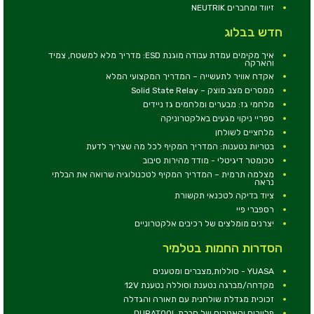
זיווד ומחברים NEUTRIK
חדש בבלוג
איך מקימים עמדת עבודה מוגנת ESD: מדריך מלא למשטח, צמיד
והארקה
אקדח אוויר לתעשייה – המדריך המקצועי המלא
ממסרים מצב מוצק – Solid State Relay
מלחמי גז: מבערים ומלחמים גז ניידים
ספריי ניקוי מגעים באלקטרוניקה
מלחציים לשולחן
בטריות נטענות: המדריך המקיף לכל מה שצריך לדעת
טכומטר דיגיטלי - מודד מהירות סיבוב
מצלמה תרמית – המדריך המקיף לטכנולוגיה שרואה את הבלתי
נראה
ציוד בדיקה לטכנאי תקשורת
רספברי פיי
יצרנים מומלצים של רכיבים אלקטרוניים
הסדרות החמות בטלמיר
YUASA - סוללות,מצברים ומטענים
מקדחה/מברגה נטענת וסוללה נטענת 12V
זכוכית מגדלת שולחנית עם תאורה והגדלה
פליירים וקאטרים של חברת DURATOOL