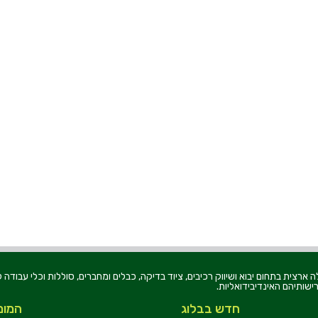
רוניקה בע"מ, הוקמה בשנת 1979, הינה מובילה ארצית בתחום יבוא ושיווק רכיבים, ציוד בדיקה, כבלים ומחברים, סוללו
ישותיהם האינדיבידואליות.
חדש בבלוג
המומ