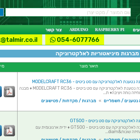
ים
RASPBERRY PI
ARDUINO
צור קשר
@talmir.co.il
054-6077766
מברגות מיניאטוריות לאלקטרוניקה
תיאור מוצר
מיד
טענת לאלקטרוניקה עם סט ביטים - MODELCRAFT RC36
מיקרו מברגה נטענת לאלקטרוניקה עם סט ביטים - MODELCRAFT RC36 ♦ מבנה
יזה נוחה ויציבה♦ ת...
 נטענים / חשמליים
»
מברגות / מקדחות / פטישונים
 לאלקטרוניקה עם סט ביטים - GT500
מיקרו מברגה לאלקטרוניקה עם סט ביטים - GT500 ♦ ידית ארגונומית עם
ה שונות&diam...
 נטענים / חשמליים
»
מברגות / מקדחות / פטישונים