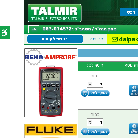
ספק מנה"ר / משהב"ט : 083-074572
EN
dalpak
הרשמה
כניסת לקוחות
ע נוסף
הוסף לסל
כמות
כמות