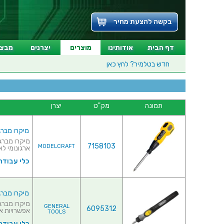
בקשה להצעת מחיר
דף הבית
אודותינו
מוצרים
יצרנים
מבצע
חדש בטלמיר?
לחץ כאן
תמונה
מק"ט
יצרן
מיקרו מברגה נ
7158103
MODELCRAFT
ארגונומי לאח
כלי עבודה
מיקרו מברגה
GENERAL
6095312
אפשרויות אחיז
TOOLS
כלי עבודה