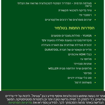
מצלמה תרמית – המדריך המקיף לטכנולוגיה שרואה את הבלתי
נראה
ציוד בדיקה לטכנאי תקשורת
רספברי פיי
יצרנים מומלצים של רכיבים אלקטרוניים
הסדרות החמות בטלמיר
YUASA - סוללות,מצברים ומטענים
מקדחה/מברגה נטענת וסוללה נטענת 12V
זכוכית מגדלת שולחנית עם תאורה והגדלה
פליירים וקאטרים של חברת DURATOOL
כבלי HDMI איכותיים
מלחמי גז
אוזניות סנהייזר
מלחמים וציוד הלחמה מבית WELLER
ספייסר
סט כלי עבודה ידניים
משחזות דרמל
© כל הזכויות שמורות - טלמיר אלקטרוניקה בע''מ
תר זה נעשה שימוש בטכנולוגיות איסוף מידע כגון "עוגיות", לרבות על ידי צדדים
לישיים, כדי לספק לך חוויית גלישה טובה יותר וכן למטרות סטטיסטיקה. המשך
כתובת: דרך העצמאות 63, חיפה
הגלישה באתר מהווה הסכמתך לכך. למידע נוסף ראו את
מדיניות הפרטיות
טלפון:
04-8534564