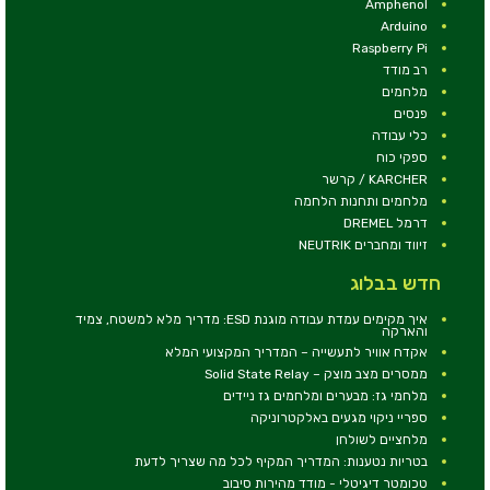
Amphenol
Arduino
Raspberry Pi
רב מודד
מלחמים
פנסים
כלי עבודה
ספקי כוח
KARCHER / קרשר
מלחמים ותחנות הלחמה
דרמל DREMEL
זיווד ומחברים NEUTRIK
חדש בבלוג
איך מקימים עמדת עבודה מוגנת ESD: מדריך מלא למשטח, צמיד
והארקה
אקדח אוויר לתעשייה – המדריך המקצועי המלא
ממסרים מצב מוצק – Solid State Relay
מלחמי גז: מבערים ומלחמים גז ניידים
ספריי ניקוי מגעים באלקטרוניקה
מלחציים לשולחן
בטריות נטענות: המדריך המקיף לכל מה שצריך לדעת
טכומטר דיגיטלי - מודד מהירות סיבוב