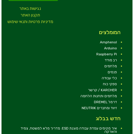
נגישות באתר
תקנון האתר
מדיניות פרטיות ותנאי שימוש
המומלצים
Amphenol
Arduino
Raspberry Pi
רב מודד
מלחמים
פנסים
כלי עבודה
ספקי כוח
KARCHER / קרשר
מלחמים ותחנות הלחמה
דרמל DREMEL
זיווד ומחברים NEUTRIK
חדש בבלוג
איך מקימים עמדת עבודה מוגנת ESD: מדריך מלא למשטח, צמיד
והארקה