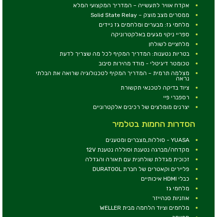
אקדח אוויר לתעשייה – המדריך המקצועי המלא
ממסרים מצב מוצק – Solid State Relay
מלחמי גז: מבערים ומלחמים גז ניידים
ספריי ניקוי מגעים באלקטרוניקה
מלחציים לשולחן
בטריות נטענות: המדריך המקיף לכל מה שצריך לדעת
טכומטר דיגיטלי - מודד מהירות סיבוב
מצלמה תרמית – המדריך המקיף לטכנולוגיה שרואה את הבלתי
נראה
ציוד בדיקה לטכנאי תקשורת
רספברי פיי
יצרנים מומלצים של רכיבים אלקטרוניים
הסדרות החמות בטלמיר
YUASA - סוללות,מצברים ומטענים
מקדחה/מברגה נטענת וסוללה נטענת 12V
זכוכית מגדלת שולחנית עם תאורה והגדלה
פליירים וקאטרים של חברת DURATOOL
כבלי HDMI איכותיים
מלחמי גז
אוזניות סנהייזר
מלחמים וציוד הלחמה מבית WELLER