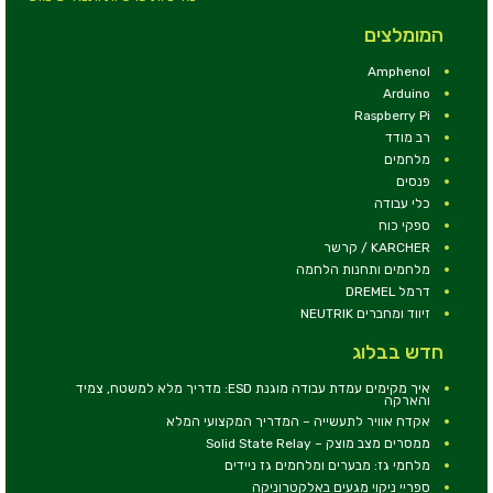
המומלצים
Amphenol
Arduino
Raspberry Pi
רב מודד
מלחמים
פנסים
כלי עבודה
ספקי כוח
KARCHER / קרשר
מלחמים ותחנות הלחמה
דרמל DREMEL
זיווד ומחברים NEUTRIK
חדש בבלוג
איך מקימים עמדת עבודה מוגנת ESD: מדריך מלא למשטח, צמיד
והארקה
אקדח אוויר לתעשייה – המדריך המקצועי המלא
ממסרים מצב מוצק – Solid State Relay
מלחמי גז: מבערים ומלחמים גז ניידים
ספריי ניקוי מגעים באלקטרוניקה