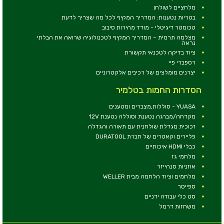
מלחציים לשולחן
בטריות נטענות: המדריך המקיף לכל מה שצריך לדעת
טכומטר דיגיטלי - מודד מהירות סיבוב
מצלמה תרמית – המדריך המקיף לטכנולוגיה שרואה את הבלתי
נראה
ציוד בדיקה לטכנאי תקשורת
רספברי פיי
יצרנים מומלצים של רכיבים אלקטרוניים
הסדרות החמות בטלמיר
YUASA - סוללות,מצברים ומטענים
מקדחה/מברגה נטענת וסוללה נטענת 12V
זכוכית מגדלת שולחנית עם תאורה והגדלה
פליירים וקאטרים של חברת DURATOOL
כבלי HDMI איכותיים
מלחמי גז
אוזניות סנהייזר
מלחמים וציוד הלחמה מבית WELLER
ספייסר
סט כלי עבודה ידניים
משחזות דרמל