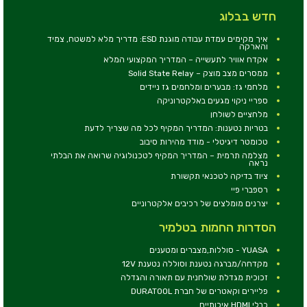
חדש בבלוג
איך מקימים עמדת עבודה מוגנת ESD: מדריך מלא למשטח, צמיד
והארקה
אקדח אוויר לתעשייה – המדריך המקצועי המלא
ממסרים מצב מוצק – Solid State Relay
מלחמי גז: מבערים ומלחמים גז ניידים
ספריי ניקוי מגעים באלקטרוניקה
מלחציים לשולחן
בטריות נטענות: המדריך המקיף לכל מה שצריך לדעת
טכומטר דיגיטלי - מודד מהירות סיבוב
מצלמה תרמית – המדריך המקיף לטכנולוגיה שרואה את הבלתי
נראה
ציוד בדיקה לטכנאי תקשורת
רספברי פיי
יצרנים מומלצים של רכיבים אלקטרוניים
הסדרות החמות בטלמיר
YUASA - סוללות,מצברים ומטענים
מקדחה/מברגה נטענת וסוללה נטענת 12V
זכוכית מגדלת שולחנית עם תאורה והגדלה
פליירים וקאטרים של חברת DURATOOL
כבלי HDMI איכותיים