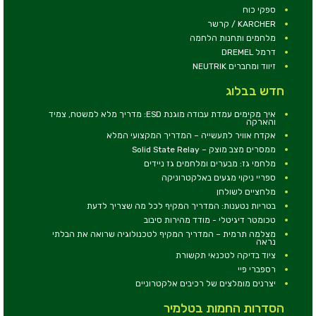
ספקי כוח
KARCHER / קרשר
מלחמים ותחנות הלחמה
דרמל DREMEL
זיווד ומחברים NEUTRIK
חדש בבלוג
איך מקימים עמדת עבודה מוגנת ESD: מדריך מלא למשטח, צמיד
והארקה
אקדח אוויר לתעשייה – המדריך המקצועי המלא
ממסרים מצב מוצק – Solid State Relay
מלחמי גז: מבערים ומלחמים גז ניידים
ספריי ניקוי מגעים באלקטרוניקה
מלחציים לשולחן
בטריות נטענות: המדריך המקיף לכל מה שצריך לדעת
טכומטר דיגיטלי - מודד מהירות סיבוב
מצלמה תרמית – המדריך המקיף לטכנולוגיה שרואה את הבלתי
נראה
ציוד בדיקה לטכנאי תקשורת
רספברי פיי
יצרנים מומלצים של רכיבים אלקטרוניים
הסדרות החמות בטלמיר