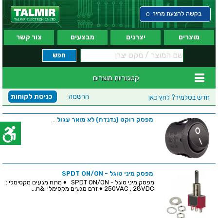
בקשה להצעת מחיר
0
מוצרים
יצרנים
מבצעים
צור קשר
קטגוריות מוצרים
הרשמה
כניסת לקוחות
חדש בטלמיר?
לחץ כאן
מפסק רוקט (נדנדה) לא מואר עגול
...
מפסק מיני טוגל - SPDT ON/ON
מפסק מיני טוגל - SPDT ON/ON ♦ מתח מגעים מקסימלי :
250VAC , 28VDC ♦ זרם מגעים מקסימלי :&n...