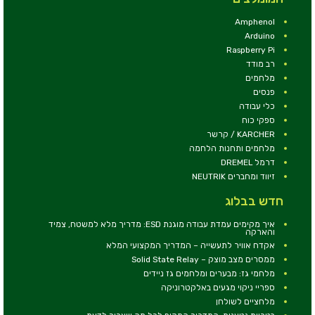
Amphenol
Arduino
Raspberry Pi
רב מודד
מלחמים
פנסים
כלי עבודה
ספקי כוח
KARCHER / קרשר
מלחמים ותחנות הלחמה
דרמל DREMEL
זיווד ומחברים NEUTRIK
חדש בבלוג
איך מקימים עמדת עבודה מוגנת ESD: מדריך מלא למשטח, צמיד
והארקה
אקדח אוויר לתעשייה – המדריך המקצועי המלא
ממסרים מצב מוצק – Solid State Relay
מלחמי גז: מבערים ומלחמים גז ניידים
ספריי ניקוי מגעים באלקטרוניקה
מלחציים לשולחן