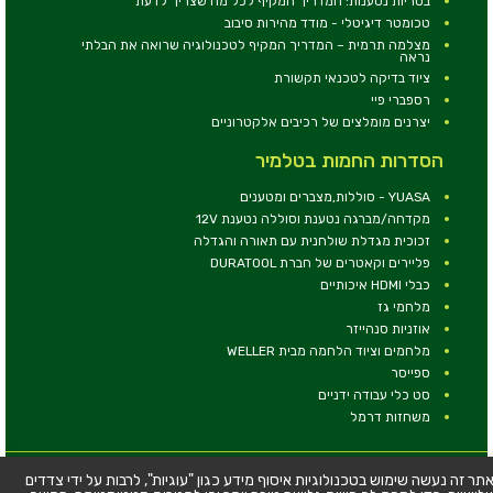
בטריות נטענות: המדריך המקיף לכל מה שצריך לדעת
טכומטר דיגיטלי - מודד מהירות סיבוב
מצלמה תרמית – המדריך המקיף לטכנולוגיה שרואה את הבלתי
נראה
ציוד בדיקה לטכנאי תקשורת
רספברי פיי
יצרנים מומלצים של רכיבים אלקטרוניים
הסדרות החמות בטלמיר
YUASA - סוללות,מצברים ומטענים
מקדחה/מברגה נטענת וסוללה נטענת 12V
זכוכית מגדלת שולחנית עם תאורה והגדלה
פליירים וקאטרים של חברת DURATOOL
כבלי HDMI איכותיים
מלחמי גז
אוזניות סנהייזר
מלחמים וציוד הלחמה מבית WELLER
ספייסר
סט כלי עבודה ידניים
משחזות דרמל
© כל הזכויות שמורות - טלמיר אלקטרוניקה בע''מ
תר זה נעשה שימוש בטכנולוגיות איסוף מידע כגון "עוגיות", לרבות על ידי צדדים