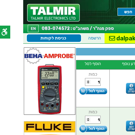
ספק מנה"ר / משהב"ט : 083-074572
EN
dalpak
הרשמה
כניסת לקוחות
ע נוסף
הוסף לסל
כמות
כמות