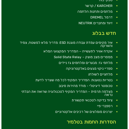
KARCHER / קרשר
מלחמים ותחנות הלחמה
דרמל DREMEL
זיווד ומחברים NEUTRIK
חדש בבלוג
איך מקימים עמדת עבודה מוגנת ESD: מדריך מלא למשטח, צמיד
והארקה
אקדח אוויר לתעשייה – המדריך המקצועי המלא
ממסרים מצב מוצק – Solid State Relay
מלחמי גז: מבערים ומלחמים גז ניידים
ספריי ניקוי מגעים באלקטרוניקה
מלחציים לשולחן
בטריות נטענות: המדריך המקיף לכל מה שצריך לדעת
טכומטר דיגיטלי - מודד מהירות סיבוב
מצלמה תרמית – המדריך המקיף לטכנולוגיה שרואה את הבלתי
נראה
ציוד בדיקה לטכנאי תקשורת
רספברי פיי
יצרנים מומלצים של רכיבים אלקטרוניים
הסדרות החמות בטלמיר