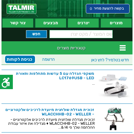
בקשה להצעת מחיר
0
מוצרים
יצרנים
מבצעים
צור קשר
קטגוריות מוצרים
הרשמה
כניסת לקוחות
חדש בטלמיר?
לחץ כאן
משקפי הגדלה עם 5 עדשות מתחלפות ותאורת
LC1769USB - LED
...
זכוכית מגדלת שולחנית מיועדת לרכיבים אלקטרוניים
- WLACCHHB-02 - WELLER
זכוכית מגדלת שולחנית מיועדת לרכיבים אלקטרוניים -
WLACCHHB-02 - WELLER ♦ מגדילה את איזור עבודת
ההלחמה שלך פי 4! &...