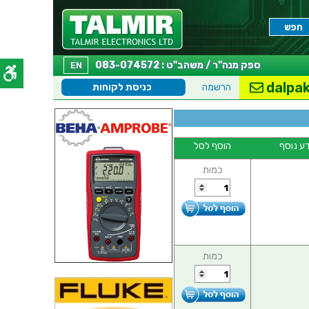
ספק מנה"ר / משהב"ט : 083-074572
EN
dalpak
הרשמה
כניסת לקוחות
ע נוסף
הוסף לסל
כמות
כמות