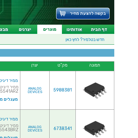
בקשה להצעת מחיר
דף הבית
אודותינו
מוצרים
יצרנים
מבצע
חדש בטלמיר?
לחץ כאן
תמונה
מק"ט
יצרן
ממיר דיגיטלי לאנלוגי (- (DAC
ANALOG
5988381
5541ARZ...
DEVICES
מעגלים משו
ממיר דיגיטלי לאנלוגי (- (DAC
ANALOG
6738341
543BRZ...
DEVICES
מעגלים משו