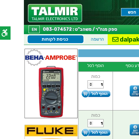
ספק מנה"ר / משהב"ט : 083-074572
EN
dalpak
הרשמה
כניסת לקוחות
ע נוסף
הוסף לסל
כמות
כמות