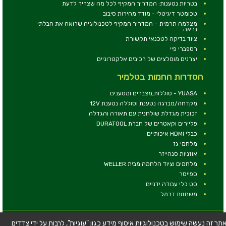
בטריות נטענות: המדריך המקיף לכל מה שצריך לדעת
טכומטר דיגיטלי - מודד מהירות סיבוב
מצלמה תרמית – המדריך המקיף לטכנולוגיה שרואה את הבלתי
נראה
ציוד בדיקה לטכנאי תקשורת
רספברי פיי
יצרנים מומלצים של רכיבים אלקטרוניים
הסדרות החמות בטלמיר
YUASA - סוללות,מצברים ומטענים
מקדחה/מברגה נטענת וסוללה נטענת 12V
זכוכית מגדלת שולחנית עם תאורה והגדלה
פליירים וקאטרים של חברת DURATOOL
כבלי HDMI איכותיים
מלחמי גז
אוזניות סנהייזר
מלחמים וציוד הלחמה מבית WELLER
ספייסר
סט כלי עבודה ידניים
משחזות דרמל
© כל הזכויות שמורות - טלמיר אלקטרוניקה בע''מ
תר זה נעשה שימוש בטכנולוגיות איסוף מידע כגון "עוגיות", לרבות על ידי צדדים