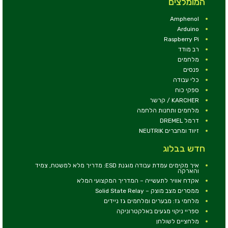
המומלצים
Amphenol
Arduino
Raspberry Pi
רב מודד
מלחמים
פנסים
כלי עבודה
ספקי כוח
KARCHER / קרשר
מלחמים ותחנות הלחמה
דרמל DREMEL
זיווד ומחברים NEUTRIK
חדש בבלוג
איך מקימים עמדת עבודה מוגנת ESD: מדריך מלא למשטח, צמיד
והארקה
אקדח אוויר לתעשייה – המדריך המקצועי המלא
ממסרים מצב מוצק – Solid State Relay
מלחמי גז: מבערים ומלחמים גז ניידים
ספריי ניקוי מגעים באלקטרוניקה
מלחציים לשולחן