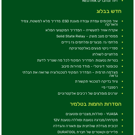
זיווד ומחברים NEUTRIK
חדש בבלוג
איך מקימים עמדת עבודה מוגנת ESD: מדריך מלא למשטח, צמיד
והארקה
אקדח אוויר לתעשייה – המדריך המקצועי המלא
ממסרים מצב מוצק – Solid State Relay
מלחמי גז: מבערים ומלחמים גז ניידים
ספריי ניקוי מגעים באלקטרוניקה
מלחציים לשולחן
בטריות נטענות: המדריך המקיף לכל מה שצריך לדעת
טכומטר דיגיטלי - מודד מהירות סיבוב
מצלמה תרמית – המדריך המקיף לטכנולוגיה שרואה את הבלתי
נראה
ציוד בדיקה לטכנאי תקשורת
רספברי פיי
יצרנים מומלצים של רכיבים אלקטרוניים
הסדרות החמות בטלמיר
YUASA - סוללות,מצברים ומטענים
מקדחה/מברגה נטענת וסוללה נטענת 12V
זכוכית מגדלת שולחנית עם תאורה והגדלה
פליירים וקאטרים של חברת DURATOOL