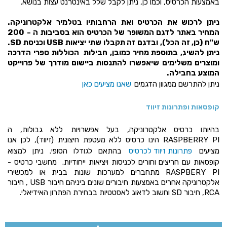
באמצעות הכרטיס, וכמו כן, ניתן לקבל שלל באינטרנט עצות בנושא.
ניתן לרכוש את הכרטיס ואת הרחבותיו בטלמיר אלקטרוניקה.
המחיר באתר לדגם המשופר של הכרטיס הוא בסביבות ה - 200
ש"ח (כן, זה הכל), ובדגם זה תקבלו שתי יציאות USB וכניסת SD.
ניתן להשיג, בתוספת מחיר כמובן, חבילות הכוללות ספרי הדרכה
ומוצרים משלימים שיאפשרו להתנסות ביישום מודרך של פרוייקט
המוצע בחבילה.
ניתן להתרשם ממגוון הדגמים
שאנו מציעים כאן
קופסאות ופתרונות זיווד
בהיותו כרטיס אלקטרוניקה, בעל אפשרויות ללא גבולות, ה
RASPBERRY PI הינו כרטיס ללא מעטפת חיצונית (זיווד), לכן אנו
מציעים
פתרונות זיווד לכרטיס
בהתאם לגודלו הסופי. ניתן למצוא
קופסאות עם חריצים וחורים לכניסות ויציאות ייחודיות. מחשבי כרטיס -
RASPBERY PI מתחברים למערכות שונות בבית או למכשירי
אלקטרוניקה אחרים באמצעות חיבורים שונים ביניהם חיבור USB , חיבור
RCA, חיבור SD וחשוב לדאוג לאסטטיות בבחירת הפתרון האידיאלי.