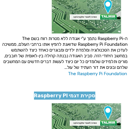
ה-Raspberry Pi נתמך ע"י אגודה ללא מטרות רווח בשם The
Raspberry Pi Foundation שדואגת להפיץ אותו ברחבי העולם, ממשיכה
לעדכן את הטכנולוגיה ומלמדת ילדים ומבוגרים כאחד כיצד להשתמש
במחשב היחודי הזה. סביב האגודה נבנתה קהילה בין-לאומית של חובבים,
מורים ותלמידים שלומדים כל יום כיצד לעשות דברים חדשים עם המחשבים
שלהם ובונים את דור העתיד של עול...
The Raspberry Pi Foundation
סקירת דגמי Raspberry PI