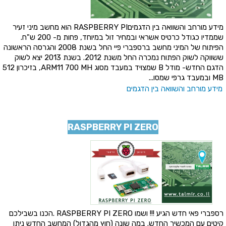
מידע מורחב והשוואה בין הדגמיםRASPBERRY PI הוא מחשב מיני זעיר
שממדיו כגודל כרטיס אשראי ובמחיר זול במיוחד, פחות מ- 200 ש"ח.
הפיתוח של המיני מחשב ברספברי פיי החל בשנת 2008 והגרסה הראשונה
ששווקה לשוק הפתוח נמכרה החל משנת 2012. בשנת 2013 יצא לשוק
הדגם החדש- מודל B שמצויד במעבד מסוג ARM11 700 MH, בזיכרון 512
MB ובמעבד גרפי שמסו...
מידע מורחב והשוואה בין הדגמים
RASPBERRY PI ZERO
רספברי פאי חדש הגיע !!! ושמו RASPBERRY PI ZERO .הכנו בשבילכם
קיטים עם המכשיר החדש. במה שונה (חוץ מהגדול) המחשב החדש ניתן