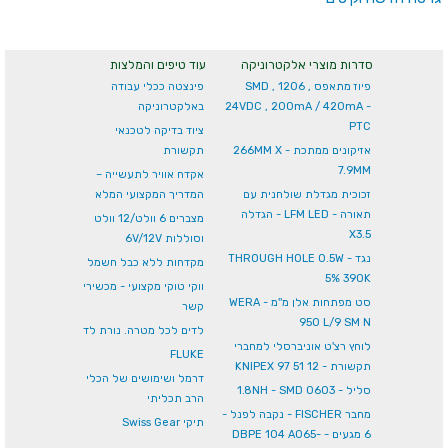
סדרות מוצרי אלקטרוניקה
עוד טיפים והמלצות
פיוז מתאפס SMD , 1206 ,
פינצטה ככלי עבודה
24VDC , 200mA / 420mA -
באלקטרוניקה
PTC
ציוד בדיקה לטכנאי
אזיקונים ממתכת - 266MM X
תקשורת
7.9MM
אקדח אוויר לתעשייה –
זכוכית מגדלת שולחנית עם
המדריך המקצועי המלא
תאורה - LFM LED - הגדלה
מצברים 6 וולט/12 וולט
X3.5
וסוללות 6V/12V
נגד - THROUGH HOLE 0.5W
מקדחות ללא כבל חשמל
5% 390K
ווקי טוקי מקצועי - מכשירי
סט מפתחות אלן מ''מ - WERA
קשר
950 L/9 SM N
לדים לכל מטרה. נורת לד
לוחץ רצ'ט אוניברסלי למחברי
FLUKE
תקשורת - KNIPEX 97 51 12
דרמל ושימושים של הכלי
סליל - 1.8NH - SMD 0603
הרב תכליתי
מחבר FISCHER - נקבה לפנל -
תיקי Swiss Gear
6 מגעים - DBPE 104 A065-