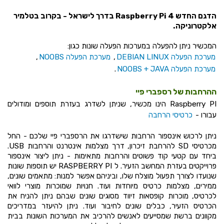
הדגם החדש Raspberry Pi 4 בדרך לישראל - בקרוב בטלמיר
אלקטרוניקה.
המכשיר ניתן להפעלה במערכות הפעלה שונות כגון:
מערכת הפעלה DEBIAN LINUX
,
מערכת הפעלה NOOBS
,
מערכת הפעלה NOOBS + JAVA
.
ההרחבות של רספברי פיי
Raspberry PI הינו מכשיר, שניתן לשדרג בעזרת תוספים ומודולים
עבורו -
כרטיסי הרחבה
ניתן לרכוש אינספור הרחבות שישדרגו את הרספברי פיי שלכם - החל
מכרטיסי SD להרחבת זיכרון, דרך מצלמות אינטרנט והרחבות USB.
ביחד עם קטעי קוד פשוטים והרחבות מתאימות - ניתן ליצור אינספור
פרוייקטים בעזרת המחשב הזעיר. ל RASPBERRY PI יש תוספות שונות
שנועדו לצורך תפעול מוצלח שלו, וביניהם אפשר למנות: מתאמים שונים,
ממירים, מצלמות כרטיס מיוחדות ועוד. חנויות שמוכרות מוצרי לוואי
לכרטיס, מוכרות קופסאות זיווד מסוגים שונים שבהם ניתן להניח את
הכרטיס הזעיר, כבלים שונים לחיבור ועוד. ניתן להיעזר במדריכים
מקוונים ברשת שמסייעים לאנשים להרכיב את המערכות השונות בבית