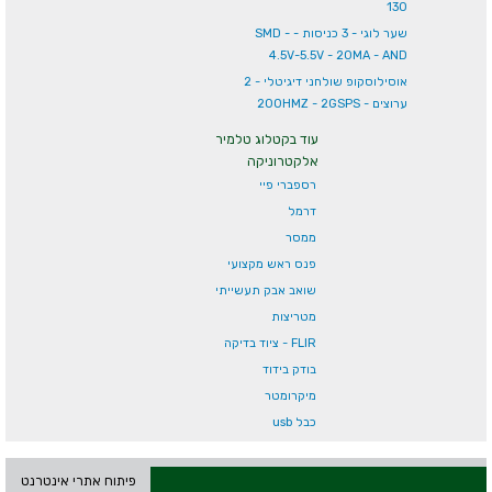
130
שער לוגי - 3 כניסות - SMD -
4.5V-5.5V - 20MA - AND
אוסילוסקופ שולחני דיגיטלי - 2
ערוצים - 200HMZ - 2GSPS
עוד בקטלוג טלמיר
אלקטרוניקה
רספברי פיי
דרמל
ממסר
פנס ראש מקצועי
שואב אבק תעשייתי
מטריצות
FLIR - ציוד בדיקה
בודק בידוד
מיקרומטר
כבל usb
פיתוח אתרי אינטרנט