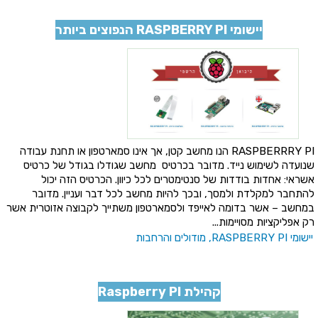
יישומי RASPBERRY PI הנפוצים ביותר
RASPBERRRY PI הנו מחשב קטן, אך אינו סמארטפון או תחנת עבודה
שנועדה לשימוש נייד. מדובר בכרטיס מחשב שגודלו בגודל של כרטיס
אשראי: אחדות בודדות של סנטימטרים לכל כיוון. הכרטיס הזה יכול
להתחבר למקלדת ולמסך, ובכך להיות מחשב לכל דבר ועניין. מדובר
במחשב – אשר בדומה לאייפד ולסמארטפון משתייך לקבוצה אזוטרית אשר
רק אפליקציות מסויימות...
יישומי RASPBERRY PI, מודולים והרחבות
קהילת Raspberry PI