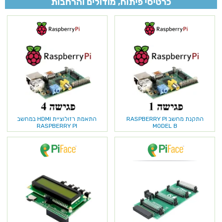
כרטיסי פיתוח, מודולים והרחבות
התקנת מחשב RASPBERRY PI
התאמת רזולוציית HDMI במחשב
RASPBERRY PI
MODEL B