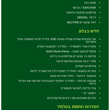
ספקי כוח
KARCHER / קרשר
מלחמים ותחנות הלחמה
דרמל DREMEL
זיווד ומחברים NEUTRIK
חדש בבלוג
איך מקימים עמדת עבודה מוגנת ESD: מדריך מלא למשטח, צמיד
והארקה
אקדח אוויר לתעשייה – המדריך המקצועי המלא
ממסרים מצב מוצק – Solid State Relay
מלחמי גז: מבערים ומלחמים גז ניידים
ספריי ניקוי מגעים באלקטרוניקה
מלחציים לשולחן
בטריות נטענות: המדריך המקיף לכל מה שצריך לדעת
טכומטר דיגיטלי - מודד מהירות סיבוב
מצלמה תרמית – המדריך המקיף לטכנולוגיה שרואה את הבלתי
נראה
ציוד בדיקה לטכנאי תקשורת
רספברי פיי
יצרנים מומלצים של רכיבים אלקטרוניים
הסדרות החמות בטלמיר