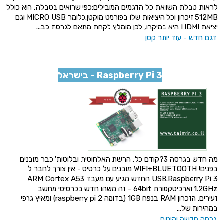
לראות טבלת השוואת כל הדגמים המובילים:כפי שרואים בטבלה, הוא כולל
512MB זיכרון וכל היציאות שלו בפורמט מוקטן.כלומר MICRO USB וגם
יציאת HDMI היא במיקרו, לכן מומלץ לקחת מתאם לגרסת כב...
דגם חדש - עוד יותר קטן
Raspberry Pi 3 - בישראל
מה חדש בגרסה 3?קודם כל, הרשת האלחוטית ובלוטות' כבר מובנים
בפנים! WIFI+BLUETOOTH מובנים על כרטיס - אין צורך לחבר ל
USB.Raspberry Pi 3 החדש מגיע עם מעבד ARM Cortex A53
1.2GHz וארכיטקטורת 64bit - זה משהו חדש בכרטיסי מחשב
זעירים. הזכרון RAM בנפח 1GB (בדומה raspberry pi 2) ומאיץ גרפי
במהירות של...
גרסה חדשה וקיטים