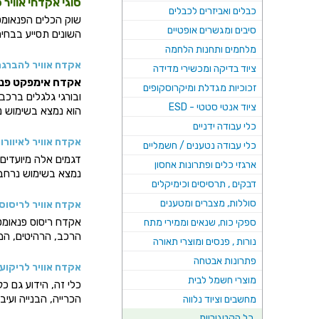
סוגי אקדחי אוויר
כבלים ואביזרים לכבלים
שוק הכלים הפנאומטי
סיבים ומגשרים אופטיים
השונים תסייע בבחי
מלחמים ותחנות הלחמה
אקדח אוויר להברג
ציוד בדיקה ומכשירי מדידה
אקדח אימפקט פנא
זכוכיות מגדלת ומיקרוסקופים
ובורגי גלגלים ברכב
ציוד אנטי סטטי - ESD
הוא נמצא בשימוש נר
כלי עבודה ידניים
אקדח אוויר לאיוורור
כלי עבודה נטענים / חשמליים
דגמים אלה מיועדים 
ארגזי כלים ופתרונות אחסון
נמצא בשימוש נרחב ב
דבקים , תרסיסים וכימיקלים
סוללות, מצברים ומטענים
אקדח אוויר לריסוס
אקדח ריסוס פנאומט
ספקי כוח, שנאים וממירי מתח
הרכב, הרהיטים, המת
נורות , פנסים ומוצרי תאורה
פתרונות אבטחה
אקדח אוויר לריקוע
מוצרי חשמל לבית
כלי זה, הידוע גם כ
פ
הכרייה, הבנייה ועיב
מחשבים וציוד נלווה
כל הקטגוריות