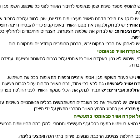
 להוסיף מספר טיפות שמן פנאומטי לחיבור האוויר לפני כל שימוש. השמן מגן 
ה.
ש לנקז את מיכל מדחס האוויר מעיבוי מים מדי יום, שכן לחות עלולה לחלוד את
אוויר:
יש לבדוק ולנקות את מסנן האוויר באופן קבוע כדי להבטיח זרימה חופשי
ים וצינורות:
יש לבדוק את שלמות הצינורות, הצמדים והחיבורים ולהחליף כל
פות.
ש לאחסן את הכלי במקום יבש, הרחק מחומרים קורוזיביים וממקורות חום.
אקדח אוויר פנאומטי
י, שימוש לא נכון באקדח אוויר פנאומטי עלול לגרום לתאונות ופציעות. עמידה
ודה.
י:
יש לענוד משקפי מגן, אטמי אוזניים וכפפות מתאימות בכל עת השימוש.
דח אוויר לאנשים:
גם ללא כלי צמוד, זרם האוויר הדחוס עלול לגרום פציעות ח
החלפת אביזרים:
יש תמיד לנתק את הכלי ממקור האוויר לפני החלפת מפרקים,
עית:
יש להכשיר את כל העובדים המשתמשים בכלים פנאומטיים בשיטות עבוד
 מרבי:
אין לחרוג מלחץ האוויר המרבי המצוין על ידי היצרן.
ל אקדח אוויר פנאומטי בתעשייה
 נמצא בשימוש כמעט בכל ענף תעשייתי ומסחרי. להלן כמה מהיישומים הנפוצים
ב:
החלפת צמיגים, הרכבת מנועים, פירוק ברגי הגה ואמצעי בלימה.