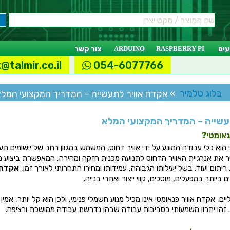
ים
RASPBERRY PI
ARDUINO
צור קשר
@talmir.co.il
054-6077766
בלוג טלמיר
» אקדח אוויר לתעשייה – המדריך המקצועי המל
עשייה – המדריך המקצועי המלא
נאומטי?
 הוא כלי עבודה המונע על ידי אוויר דחוס, המשמש במגוון רחב של יישומים תעש
יר את אנרגיית האוויר הדחוס לתנועה מכנית חזקה ומהירה, המאפשרת ביצוע מט
, ריתום ועוד. בשל יעילותו הגבוהה, עמידותו ומחירו התחרותי לאורך זמן,
אקדח 
ביותר במפעלים, מוסכים, קווי ייצור ואתרי בנייה.
, אקדח אוויר פנאומטי אינו מכיל מנוע חשמלי פנימי, ולכן הוא קל יותר, אמין
 זהו יתרון משמעותי בסביבות עבודה שבהן נדרשת עבודה ממושכת ורציפה.