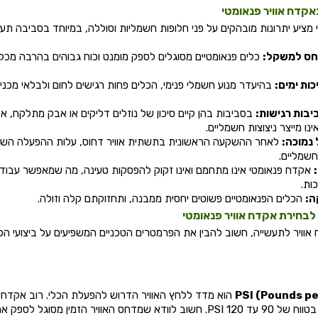
אקדח אוויר פנאומטי
 מציע יתרונות מובהקים על פני חלופות חשמליות וסוללה, במיוחד בסביבה תעש
יחס למשקל:
כלים פנאומטיים מסוגלים לספק מומנט וכוח גבוהים בהרבה מכל
כות ימים:
בהיעדר מנוע חשמלי פנימי, הכלים פחות רגישים לחום ולבלאי מכני, 
יבות רגישות:
בסביבות בהן קיים סיכון של נוזלים דליקים או אבק מתלקח, א
אינו מייצר ניצוצות חשמליים.
 נמוכה:
לאחר ההשקעה הראשונית בתשתית אוויר דחוס, עלות ההפעלה השו
חשמליים.
אקדח פנאומטי אינו מתחמם ואינו זקוק להפסקות טעינה, מה שמאפשר עבוד
ות.
ה:
הכלים הפנאומטיים פשוטים יחסית ממבנה, ותחזוקתם קלה וזולה.
לבחירת אקדח אוויר פנאומטי
וויר לתעשייה, חשוב להבין את הפרמטרים הטכניים המשפיעים על ביצועי הכ
PSI (Pounds pe
הוא מדד ללחץ האוויר הדרוש להפעלת הכלי. רוב אקדחי ה
התעשייתיים פועלים בטווח של 90 עד 120 PSI. חשוב לוודא שמדחס האוויר הזמי