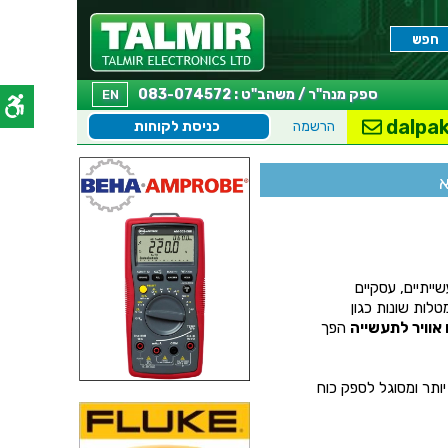
ספק מנה"ר / משהב"ט : 083-074572
EN
dalpak
הרשמה
כניסת לקוחות
א
ייתיים, עסקיים
לות שונות כגון
אוויר לתעשייה
הפך
 יותר ומסוגל לספק כוח