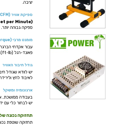
יציבה.
ספיקת אוויר (CFM)
et per Minute)
ספיקה גבוהה יותר. 
מומנט מרבי (Torque)
עבור אקדחי הברגה
פאונד-רגל (ft-lb), ויש לבחור כלי שמומנטו מותאם לגודל הברגים ולחומר העבודה.
גודל חיבור האוויר
יש לוודא שגודל חיב
לאיבוד לחץ ולירידה 
ארגונומיה ומשקל
בעבודה ממושכת, ארג
יש לבחור כלי עם יד
תחזוקה נכונה של 
תחזוקה שוטפת נכונה