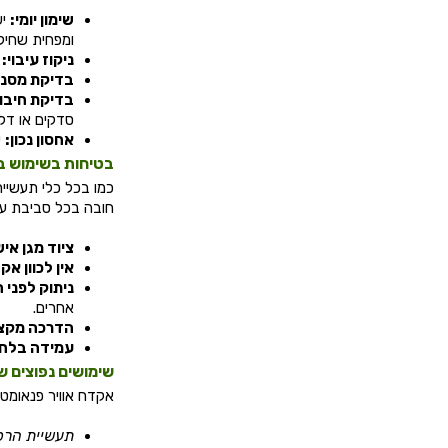
שימון יומי:
יש
ומפחית שחיק
ניקוז עיבוי:
י
בדיקת מסנן 
בדיקת חיבור
סדקים או דלי
אחסון נכון:
י
בטיחות בשימוש ב
כמו בכל כלי תעשיית
חובה בכל סביבת עב
ציוד מגן איש
אין לכוון אק
ניתוק לפני 
אחרים.
הדרכה מקצו
עמידה בלחץ
שימושים נפוצים ש
אקדח אוויר פנאומטי
תעשיית הרכ