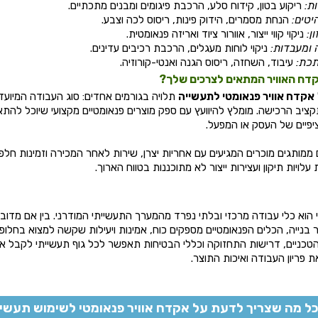
ת:
ריקוע בטון, קידוח סלע, הרכבת פיגומים ומבנים מתכתיים.
יטים:
הנחת מסמרים, הידוק פינות, ריסוס לכה וצבע.
ן:
ניקוי קווי ייצור, אוורור ציוד ואריזה פנאומטית.
 ומעבדות:
ניקוי לוחות מעגלים, הרכבת רכיבים עדינים.
כת:
עיבוד, השחזה, ריסוס הגנה ואנטי-קורוזיה.
קדח האוויר המתאים לצרכים שלך?
אקדח אוויר פנאומטי לתעשייה
תלויה בגורמים אחדים: סוג העבודה המיועד
ציב הרכישה. מומלץ להיוועץ עם ספק מוצרים פנאומטיים מקצועי שיוכל להתא
יפיים של העסק או המפעל.
ממותגים מוכרים המגיעים עם אחריות יצרן, שירות לאחר המכירה וזמינות חל
לויות תיקון ועצירות ייצור לא מתוכננות בטווח הארוך.
 הוא כלי עבודה מרכזי ובלתי נפרד מהמערך התעשייתי המודרני. בין אם מדובר 
נייה, הכלים הפנאומטיים מספקים כוח, אמינות ויעילות שקשה למצוא בחלופו
טכניים, דרישות התחזוקה וכללי הבטיחות תאפשר לכל גוף תעשייתי לקבל
פריון העבודה ואיכות התוצר.
כל מה שצריך לדעת על אקדח אוויר פנאומטי לשימוש תעשיי