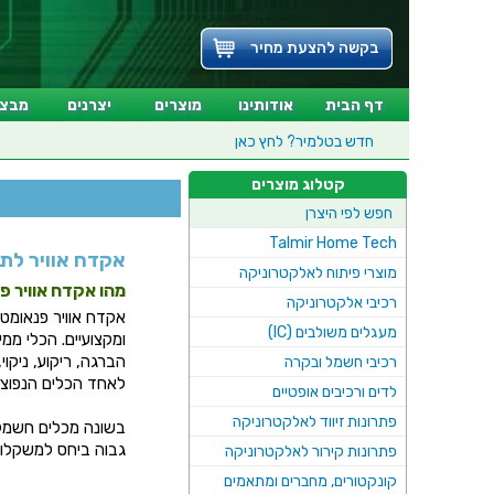
בקשה להצעת מחיר
דף הבית
אודותינו
מוצרים
יצרנים
מבצע
חדש בטלמיר?
לחץ כאן
קטלוג מוצרים
חפש לפי היצרן
Talmir Home Tech
אקדח אוויר לת
מוצרי פיתוח לאלקטרוניקה
מהו אקדח אוויר פ
רכיבי אלקטרוניקה
אקדח אוויר פנאומטי
מעגלים משולבים (IC)
ומקצועיים. הכלי ממ
הברגה, ריקוע, ניקוי
רכיבי חשמל ובקרה
לאחד הכלים הנפוצים 
לדים ורכיבים אופטיים
פתרונות זיווד לאלקטרוניקה
בשונה מכלים חשמליים
גבוה ביחס למשקלו.
פתרונות קירור לאלקטרוניקה
קונקטורים, מחברים ומתאמים