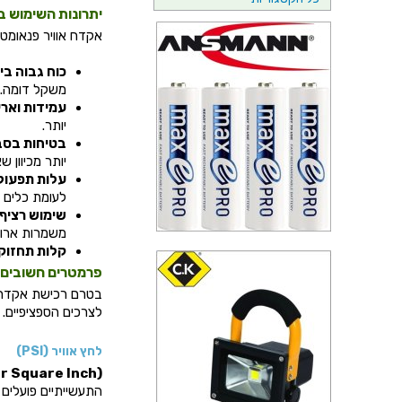
יתרונות השימוש ב
אקדח אוויר פנאומטי
כוח גבוה ב
משקל דומה.
עמידות וארי
יותר.
בטיחות בסב
יותר מכיוון ש
עלות תפעול
לעומת כלים 
שימוש רציף:
משמרות ארוכ
קלות תחזוק
פרמטרים חשובים 
בטרם רכישת אקדח א
לצרכים הספציפיים.
לחץ אוויר (PSI)
r Square Inch)