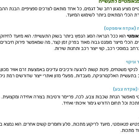
 פנאומטיים לתעשייה
ים מציע מגוון רחב של דגמים, כל אחד מותאם לצרכים ספציפיים. הבנת ההבד
רת הכלי המתאים ביותר לשימוש המיועד.
ה (אקדח אימפקט)
ומטי
הוא ככל הנראה הסוג הנפוץ ביותר בשוק התעשייתי. הוא מיועד לחיזוק ו
ים. הכלי מייצר מומנט גבוה מאוד בפרק זמן קצר, מה שמאפשר פירוק חיבורים 
חב במוסכי רכב, קווי ייצור רכב ותחנות שירות.
 וניקוי
לניקוי משטחים, פינות קשות להגעה ורכיבים עדינים באמצעות זרם אוויר מכוון.
תעשיית האלקטרוניקה, מעבדות, מפעלי מזון ואתרי ייצור שדורשים רמת ניקיו
 (אקדח צבע)
י מאפשר הנחת שכבות צבע, לכה, פריימר ורטיבות בצורה אחידה ומקצועית.
כת וכל תחום הדורש גימור איכותי ואחיד.
טיש פנאומטי
, מיועד לריקוע מתכות, סלע וחומרים קשים אחרים. הוא נמצא 
וד מתכות.