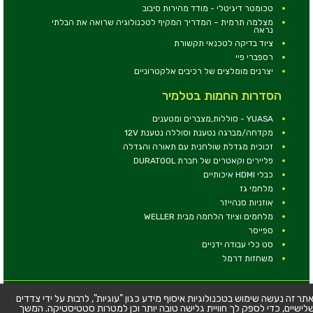
טכומטר דיגיטלי - מודד מהירות סיבוב
מצלמה תרמית – המדריך המקיף לטכנולוגיה שרואה את הבלתי
נראה
ציוד בדיקה לטכנאי תקשורת
רספברי פיי
יצרנים מומלצים של רכיבים אלקטרוניים
הסדרות החמות בטלמיר
YUASA - סוללות,מצברים ומטענים
מקדחה/מברגה נטענת וסוללה נטענת 12V
זכוכית מגדלת שולחנית עם תאורה והגדלה
פליירים וקאטרים של חברת DURATOOL
כבלי HDMI איכותיים
מלחמי גז
אוזניות סנהייזר
מלחמים וציוד הלחמה מבית WELLER
ספייסר
סט כלי עבודה ידניים
משחזות דרמל
© כל הזכויות שמורות - טלמיר אלקטרוניקה בע''מ
תר זה נעשה שימוש בטכנולוגיות איסוף מידע כגון "עוגיות", לרבות על ידי צדדים
לישיים, כדי לספק לך חוויית גלישה טובה יותר וכן למטרות סטטיסטיקה. המשך
כתובת: דרך העצמאות 63, חיפה