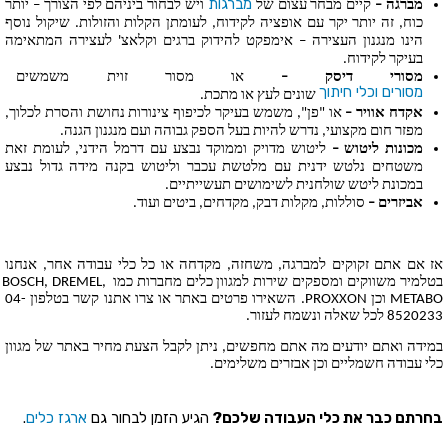
מברגות
מברגה –
 קיים מבחר עצום של 
 ויש לבחור ביניהם לפי הצורך – יותר 
כוח, זה יותר יקר עם אופציה לקידוח, לעומתן הקלות והזולות. שיקול נוסף 
הינו מנגנון העצירה – אימפקט להידוק ברגים וקלאצ' לעצירה המתאימה 
בעיקר לקידוח.
מסורי דיסק –
 או מסור זוית משמשים בעי
מסורים וכלי חיתוך
 שונים לעץ או מתכת.
אקדח אוויר –
 או "פן", משמש בעיקר לכיפוף צינורות נחושת והסרת לכלוך, 
מפזר חום מקצועי, נדרש להיות בעל הספק גבוהה ועם מנגנון הגנה.
מכונות ליטוש – 
ליטוש מדויק וממוקד נבצע עם דרמל הידני, לעומת זאת 
משטחים נלטש ידנית עם מלטשת עכבר וליטוש בקנה מידה גדול נבצע 
במכונת ליטש שולחנית לשימושים תעשייתיים.
אביזרים –
 סוללות, מקלות דבק, מקדחים, ביטים ועוד.
אז אם אתם זקוקים למברגה, משחזה, מקדחה או כל כלי עבודה אחר, אנחנו 
בטלמיר משווקים ומספקים שירות למגוון כלים מחברות כמו BOSCH, DREMEL, 
METABO וכן PROXXON. השאירו פרטים באתר או צרו אתנו קשר בטלפון 04-
8520233 לכל שאלה ונשמח לעזור. 
במידה ואתם יודעים מה אתם מחפשים, ניתן לקבל הצעת מחיר באתר של מגוון 
כלי עבודה חשמליים וכן אבזרים משלימים.
בחרתם כבר את כלי העבודה שלכם?
 הגיע הזמן לבחור גם 
.
ארגז כלים