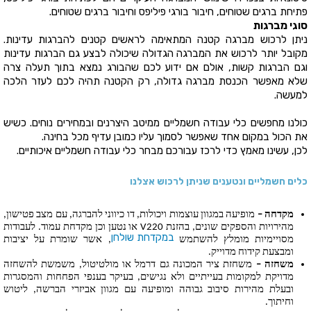
פתיחת ברגים שטוחים, חיבור בורגי פיליפס וחיבור ברגים שטוחים.
סוגי מברגות
ניתן לרכוש מברגה קטנה המתאימה לראשים קטנים להברגות עדינות.
מקובל יותר לרכוש את המברגה הגדולה שיכולה לבצע גם הברגות עדינות
וגם הברגות קשות, אולם אם ידוע לכם שהבורג נמצא בתוך תעלה צרה
שלא מאפשר הכנסת מברגה גדולה, רק הקטנה תהיה לכם לעזר הלכה
למעשה.
כולנו מחפשים כלי עבודה חשמליים ממיטב היצרנים ובמחירים נוחים. כשיש
את הכול במקום אחד שאפשר לסמוך עליו כמובן עדיף מכל בחינה.
לכן, עשינו מאמץ כדי לרכז עבורכם מבחר כלי עבודה חשמליים איכותיים.
כלים חשמליים ונטענים שניתן לרכוש אצלנו
מקדחה –
 מופיעה במגוון עוצמות ויכולות, דו כיווני להברגה, עם מצב פטישון, 
מהירויות והספקים שונים, בהזנת V220 או נטען וכן מקדחת עמוד. לעבודות 
במקדחת שולחן
מסויימיות מומלץ להשתמש 
, אשר שומרת על יציבות 
ומבצעת קידוח מדוייק.
משחזה –
 משחזת ציר המכונה גם דרמל או מולטיטול, משמשת להשחזה 
מדויקת למקומות בעייתיים ולא נגישים, בעיקר בענפי הפחחות והמסגרות 
ובעלת מהירות סיבוב גבוהה ומופיעה עם מגוון אביזרי הברשה, ליטוש 
וחיתוך.