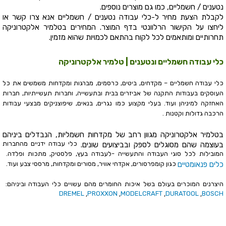
נטענים / חשמליים, כמו גם מוצרים נוספים.
לקבלת הצעת מחיר ל-כלי עבודה נטענים / חשמליים אנא צרו קשר או
ליחצו על הקישור הרלוונטי בדף המוצר. המחירים בטלמיר אלקטרוניקה
תחרותיים ומותאמים לכל לקוח בהתאם לכמויות שהוא מזמין.
כלי עבודה חשמליים ונטענים | טלמיר אלקטרוניקה
כלי עבודה חשמליים – מקדחים, ביטים, כרסמים, מברגות ומקדחות משמשים את כל
העוסקים בעבודות התקנה של אביזרים בבית ובתעשייה, וחברות תעשייתיות, חברות
האחזקה למיניהן ועוד. בעלי מקצוע כמו נגרים, בנאים, שיפוצניקים מבצעי עבודות
הרכבה גדולות וקטנות .
בטלמיר אלקטרוניקה מגוון רחב של מקדחות חשמליות, הנבדלים ביניהם
כלי עבודה ידניים מהחברות
בעוצמה שהם מסוגלים לספק ובביצועים שונים.
המובילות לכל סוגי העבודה והתעשייה -לעבודה בעץ, פלסטיק, מתכות ופלדה.
כלים פנאומטיים
כגון קומפרסורים, אקדחי אוויר, מסורים ומקדחות, מרססי צבע ועוד.
היצרנים המוכרים בעולם בשל איכות החומרים מהם עשויים כלי העבודה וביניהם:
DREMEL
PROXXON
MODELCRAFT
DURATOOL
BOSCH
,
,
,
,