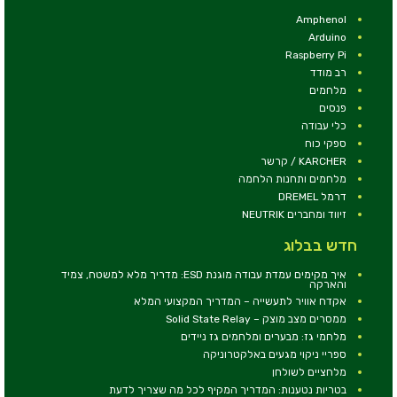
Amphenol
Arduino
Raspberry Pi
רב מודד
מלחמים
פנסים
כלי עבודה
ספקי כוח
KARCHER / קרשר
מלחמים ותחנות הלחמה
דרמל DREMEL
זיווד ומחברים NEUTRIK
חדש בבלוג
איך מקימים עמדת עבודה מוגנת ESD: מדריך מלא למשטח, צמיד
והארקה
אקדח אוויר לתעשייה – המדריך המקצועי המלא
ממסרים מצב מוצק – Solid State Relay
מלחמי גז: מבערים ומלחמים גז ניידים
ספריי ניקוי מגעים באלקטרוניקה
מלחציים לשולחן
בטריות נטענות: המדריך המקיף לכל מה שצריך לדעת