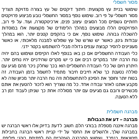
מסור חשמלי
שימושי בניית עץ מקצועית: חיתוך דיקטים של עץ בצורה מדויקת תצריך
מסור חשמלי על פי רוב. שימוש נוסף במסור החשמלי נובע מביצוע פרויקטים
חזותיים גשמיים מכל הסוגים: עיצוב פנים, ארכיטקטורה, ועוד. על פי רוב,
הפרויקטים הללו מבוצעים במהלך הלימודים של מקצועות אלו במוסדות
להשכלה גבוהה. שימוש נוסף, אם כי בהקפים קטנים יותר, הוא במהלך
עבודות גינון, כאשר יש שורש של עץ שפולש למבנה מלאכותי, או כאשר
מעוניינים להסיר קבוצת ענפים גדולה מבלי להשתמש בקטר ידני.
כלי העבודה החשמליים אם כן באו בנוסף לאלו הקיימים ושימוש בהם יהיה
נוח הרבה יותר במקרים רבים אם כי יש מקרים שהידניים יהיו נוחים יותר.
היתרון היום של כלי העבודה החשמליים הוא בכך שחלק ניכר מהם מגיע עם
סוללה נטענת כך שלא חייבים חיבור מתמיד לחשמל בזמן העבודה. זה
בטוח יותר וחוסך את הסיכון להתחשמלות וזה נוח הרבה יותר מכיוון שזה לא
מקבע אותנו לאזור עבודה אחד. כל מה שצריך הוא לזכור להטעין את אותם
מכשירים ורובם גם מגיעים עם יותר מסוללה אחת כך שניתן לעבוד זמן רב
ללא הטענה.
מברגה חשמלית
מברגה – דע את הגבולות
מברגה איננה מטפלת בבורגי הלם. חשוב לדעת בדיוק אלו ראשי הברגה יש
במברגה שלך, ולהשלים את החסר על ידי קניית ראשי הברגה בחבילות
סיטונאיות בנפרד. שימושי המברגה העיקריים הם לפתיחת בורגי פיליפס,